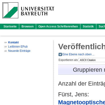
Startseite
Browsen
Open Access Schriftenreihen
Statistik
Suc
Kontakt
Veröffentlic
Leitlinien EPub
Neueste Einträge
Eine Ebene nach oben ...
Exportieren als
Gruppieren
Anzahl der Eintr
Fürst, Jens
:
Magnetooptische