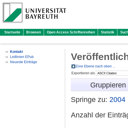
Startseite
Browsen
Open Access Schriftenreihen
Statistik
Suc
Kontakt
Veröffentlic
Leitlinien EPub
Neueste Einträge
Eine Ebene nach oben ...
Exportieren als
Gruppieren
Springe zu:
2004
Anzahl der Eintr