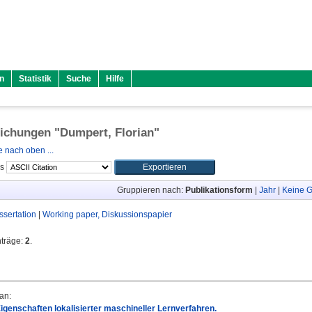
n
Statistik
Suche
Hilfe
lichungen "
Dumpert, Florian
"
 nach oben ...
ls
Gruppieren nach:
Publikationsform
|
Jahr
|
Keine G
ssertation
|
Working paper, Diskussionspapier
nträge:
2
.
ian
:
Eigenschaften lokalisierter maschineller Lernverfahren.