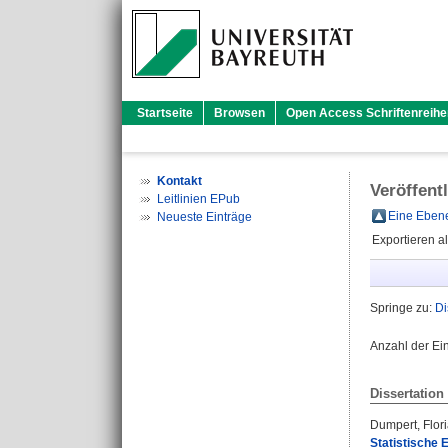
Startseite
Browsen
Open Access Schriftenreihe
Kontakt
Veröffent
Leitlinien EPub
Eine Ebene
Neueste Einträge
Exportieren a
Springe zu:
Di
Anzahl der Ei
Dissertation
Dumpert, Flor
Statistische 