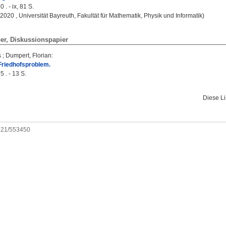
 . - ix, 81 S.
, 2020 , Universität Bayreuth, Fakultät für Mathematik, Physik und Informatik)
er, Diskussionspapier
s
;
Dumpert, Florian
:
Friedhofsproblem.
 . - 13 S.
Diese L
0921/553450