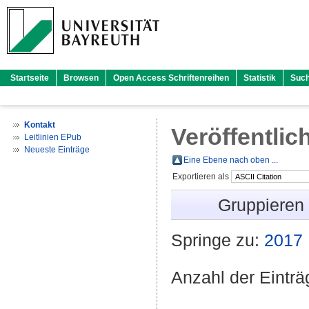
Startseite
Browsen
Open Access Schriftenreihen
Statistik
Suc
Kontakt
Veröffentlic
Leitlinien EPub
Neueste Einträge
Eine Ebene nach oben ...
Exportieren als
Gruppieren
Springe zu:
2017
Anzahl der Eintr