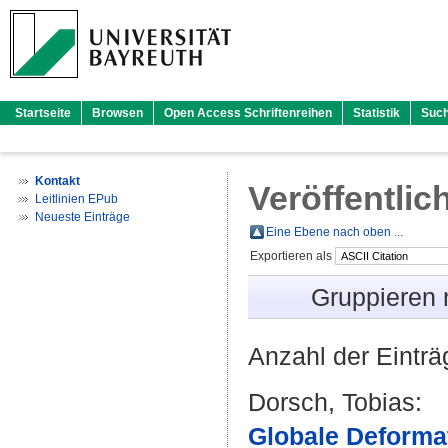
Startseite
Browsen
Open Access Schriftenreihen
Statistik
Suc
Kontakt
Veröffentlic
Leitlinien EPub
Neueste Einträge
Eine Ebene nach oben ...
Exportieren als
Gruppieren
Anzahl der Eintr
Dorsch, Tobias
:
Globale Deformat