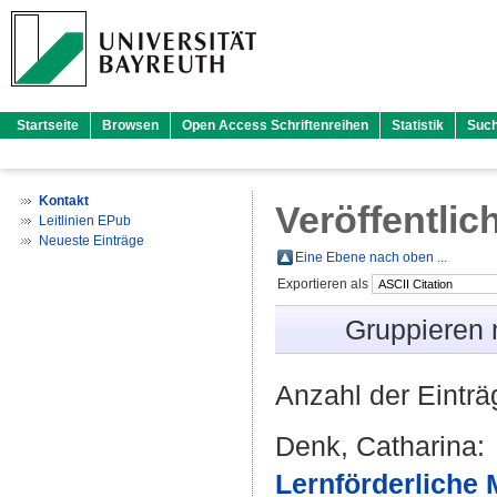
Startseite
Browsen
Open Access Schriftenreihen
Statistik
Suc
Kontakt
Veröffentlic
Leitlinien EPub
Neueste Einträge
Eine Ebene nach oben ...
Exportieren als
Gruppieren
Anzahl der Eintr
Denk, Catharina
:
Lernförderliche