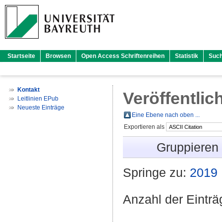
Startseite
Browsen
Open Access Schriftenreihen
Statistik
Suc
Kontakt
Veröffentlic
Leitlinien EPub
Neueste Einträge
Eine Ebene nach oben ...
Exportieren als
Gruppieren
Springe zu:
2019
Anzahl der Eintr