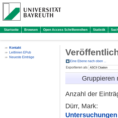
Startseite
Browsen
Open Access Schriftenreihen
Statistik
Suc
Kontakt
Veröffentlic
Leitlinien EPub
Neueste Einträge
Eine Ebene nach oben ...
Exportieren als
Gruppieren
Anzahl der Eintr
Dürr, Mark
:
Untersuchungen