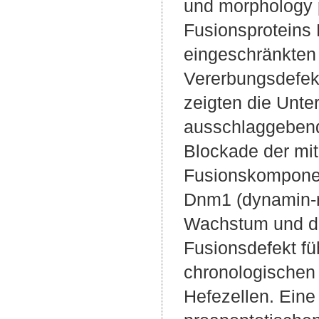
und morphology p
Fusionsproteins 
eingeschränkten 
Vererbungsdefekt
zeigten die Unte
ausschlaggebend 
Blockade der mit
Fusionskomponen
Dnm1 (dynamin-re
Wachstum und die
Fusionsdefekt fü
chronologischen
Hefezellen. Eine