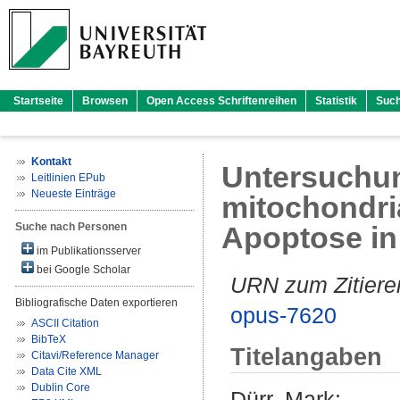
Startseite
Browsen
Open Access Schriftenreihen
Statistik
Suc
Kontakt
Untersuchu
Leitlinien EPub
Neueste Einträge
mitochondri
Suche nach Personen
Apoptose in
im Publikationsserver
bei Google Scholar
URN zum Zitiere
Bibliografische Daten exportieren
opus-7620
ASCII Citation
BibTeX
Titelangaben
Citavi/Reference Manager
Data Cite XML
Dublin Core
Dürr, Mark
: