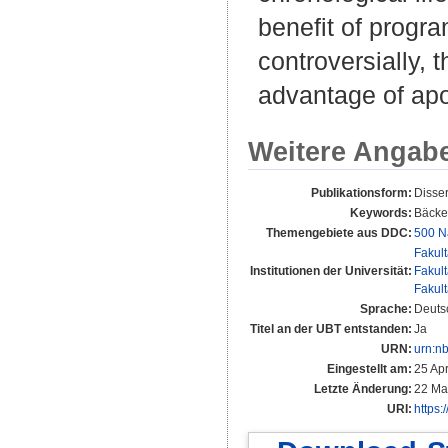
benefit of progra
controversially, 
advantage of apop
Weitere Angab
Publikationsform:
Disse
Keywords:
Bäcker
Themengebiete aus DDC:
500 N
Fakul
Institutionen der Universität:
Fakul
Fakul
Sprache:
Deuts
Titel an der UBT entstanden:
Ja
URN:
urn:n
Eingestellt am:
25 Ap
Letzte Änderung:
22 Ma
URI:
https: