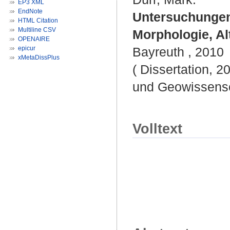
EP3 XML
EndNote
Untersuchunge
HTML Citation
Multiline CSV
Morphologie, A
OPENAIRE
epicur
Bayreuth , 2010
xMetaDissPlus
( Dissertation, 2
und Geowissensc
Volltext