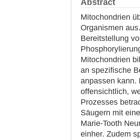
Abstract
Mitochondrien üb
Organismen aus.
Bereitstellung v
Phosphorylierung
Mitochondrien b
an spezifische 
anpassen kann. 
offensichtlich, 
Prozesses betrac
Säugern mit ein
Marie-Tooth Neur
einher. Zudem sp