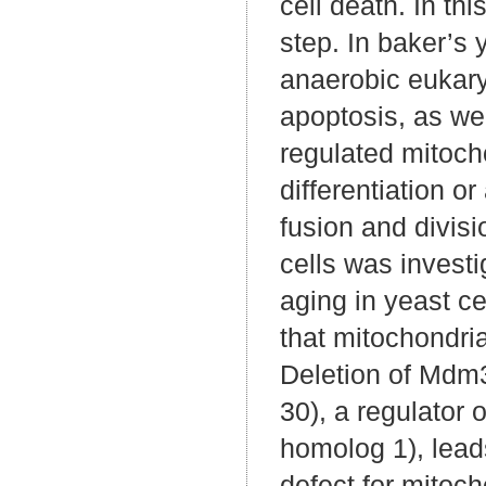
cell death. In th
step. In baker’s
anaerobic eukary
apoptosis, as wel
regulated mitocho
differentiation o
fusion and divisi
cells was investi
aging in yeast ce
that mitochondria
Deletion of Mdm3
30), a regulator 
homolog 1), leads
defect for mitoch