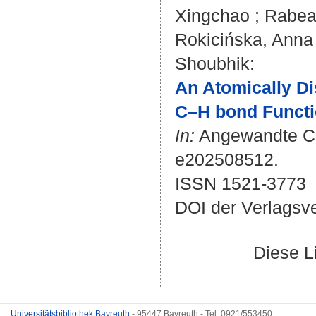
Xingchao
;
Rabea
Rokicińska, Anna
Shoubhik
:
An Atomically Di
C–H bond Functio
In:
Angewandte Chem
e202508512.
ISSN 1521-3773
DOI der Verlagsv
Diese L
Universitätsbibliothek Bayreuth
- 95447 Bayreuth - Tel. 0921/553450