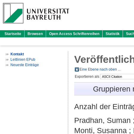
Startseite
Browsen
Open Access Schriftenreihen
Statistik
Suc
Kontakt
Veröffentlic
Leitlinien EPub
Neueste Einträge
Eine Ebene nach oben ...
Exportieren als
Gruppieren
Anzahl der Eintr
Pradhan, Suman
Monti, Susanna
;