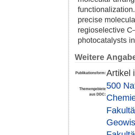
functionalization
precise molecular
regioselective C
photocatalysts in
Weitere Angab
Artikel 
Publikationsform:
500 Na
Themengebiete
aus DDC:
Chemi
Fakultä
Geowis
Fakultä