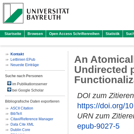
Startseite
Browsen
Open Access Schriftenreihen
Statistik
Suc
Kontakt
An Atomical
Leitlinien EPub
Neueste Einträge
Undirected 
Suche nach Personen
Functionaliz
im Publikationsserver
bei Google Scholar
DOI zum Zitieren
Bibliografische Daten exportieren
https://doi.org
ASCII Citation
BibTeX
URN zum Zitiere
Citavi/Reference Manager
epub-9027-5
Data Cite XML
Dublin Core