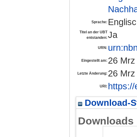
Nachhal
Englis
Sprache:
Ja
Titel an der UBT
entstanden:
urn:nb
URN:
26 Mrz
Eingestellt am:
26 Mrz
Letzte Änderung:
https:/
URI:
Download-St
Downloads