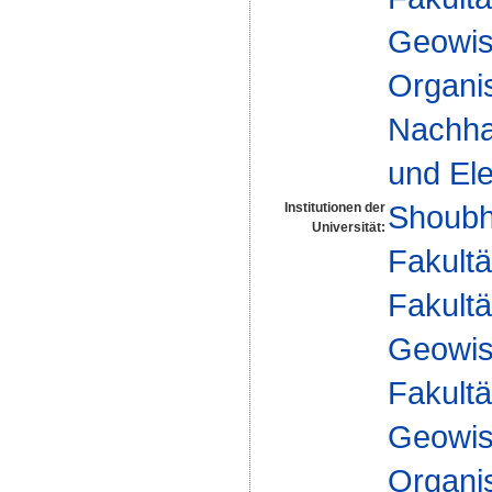
Geowis
Organis
Nachhal
und Ele
Shoubh
Institutionen der
Universität:
Fakultä
Fakultä
Geowis
Fakultä
Geowis
Organis