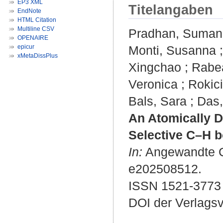
EP3 XML
Titelangaben
EndNote
HTML Citation
Multiline CSV
Pradhan, Suman
OPENAIRE
epicur
Monti, Susanna
xMetaDissPlus
Xingchao
;
Rabe
Veronica
;
Rokic
Bals, Sara
;
Das,
An Atomically D
Selective C–H b
In:
Angewandte Che
e202508512.
ISSN 1521-3773
DOI der Verlags