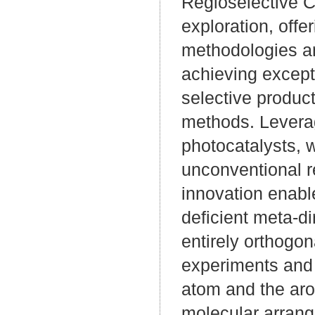
Regioselective C–
exploration, offe
methodologies an
achieving excepti
selective product
methods. Leverag
photocatalysts, 
unconventional r
innovation enable
deficient meta-di
entirely orthogon
experiments and 
atom and the aro
molecular arrang