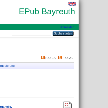
EPub Bayreuth
Anmelden
RSS 1.0
RSS 2.0
ruppierung
rganelle.