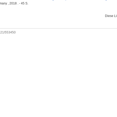
any , 2018 . - 45 S.
Diese L
0921/553450