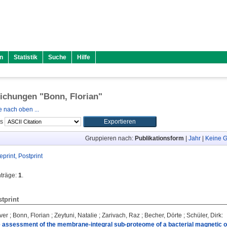
n
Statistik
Suche
Hilfe
lichungen "
Bonn, Florian
"
 nach oben ...
ls
Gruppieren nach:
Publikationsform
|
Jahr
|
Keine G
eprint, Postprint
nträge:
1
.
stprint
ver
;
Bonn, Florian
;
Zeytuni, Natalie
;
Zarivach, Raz
;
Becher, Dörte
;
Schüler, Dirk
:
e assessment of the membrane-integral sub-proteome of a bacterial magnetic o