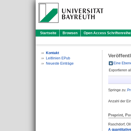
Startseite
Browsen
Open Access Schriftenreihe
Kontakt
Veröffent
Leitlinien EPub
Eine Ebene
Neueste Einträge
Exportieren a
Springe zu:
Pr
Anzahl der Ei
Preprint, Po
Raschdorf, Oli
A quantitativ