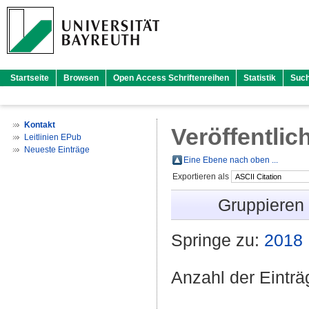
Startseite
Browsen
Open Access Schriftenreihen
Statistik
Suc
Kontakt
Veröffentlic
Leitlinien EPub
Neueste Einträge
Eine Ebene nach oben ...
Exportieren als
Gruppieren
Springe zu:
2018
Anzahl der Eintr