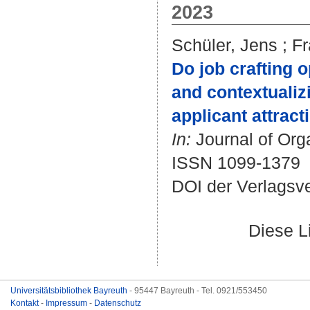
2023
Schüler, Jens
;
Fr
Do job crafting o
and contextualizi
applicant attract
In:
Journal of Orga
ISSN 1099-1379
DOI der Verlagsv
Diese L
Universitätsbibliothek Bayreuth
- 95447 Bayreuth - Tel. 0921/553450
Kontakt
-
Impressum
-
Datenschutz