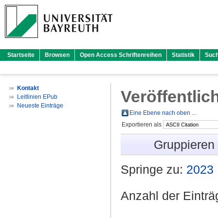
Startseite
Browsen
Open Access Schriftenreihen
Statistik
Suc
Kontakt
Veröffentlic
Leitlinien EPub
Neueste Einträge
Eine Ebene nach oben ...
Exportieren als
Gruppieren
Springe zu:
2023
Anzahl der Eintr