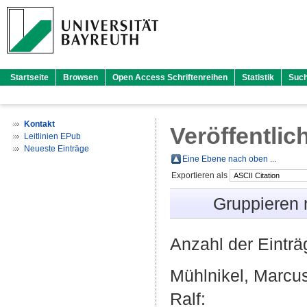
Startseite
Browsen
Open Access Schriftenreihen
Statistik
Suc
Kontakt
Veröffentlic
Leitlinien EPub
Neueste Einträge
Eine Ebene nach oben ...
Exportieren als
Gruppieren
Anzahl der Eintr
Mühlnikel, Marcu
Ralf
: