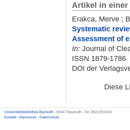
Artikel in einer
Erakca, Merve
;
B
Systematic revie
Assessment of e
In:
Journal of Clea
ISSN 1879-1786
DOI der Verlagsv
Diese L
Universitätsbibliothek Bayreuth
- 95447 Bayreuth - Tel. 0921/553450
Kontakt
-
Impressum
-
Datenschutz