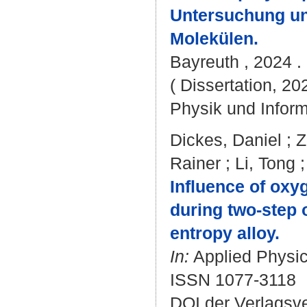
Untersuchung un
Molekülen.
Bayreuth , 2024 . 
( Dissertation, 20
Physik und Inform
Dickes, Daniel
;
Z
Rainer
;
Li, Tong
Influence of oxy
during two-step 
entropy alloy.
In:
Applied Physics
ISSN 1077-3118
DOI der Verlagsv