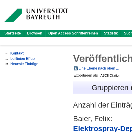
Startseite
Browsen
Open Access Schriftenreihen
Statistik
Suc
Kontakt
Veröffentlic
Leitlinien EPub
Neueste Einträge
Eine Ebene nach oben ...
Exportieren als
Gruppieren
Anzahl der Eintr
Baier, Felix
:
Elektrospray-De