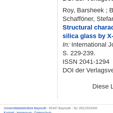
Roy, Barsheek
;
B
Schafföner, Stefa
Structural charac
silica glass by 
In:
International J
S. 229-239.
ISSN 2041-1294
DOI der Verlagsv
Diese 
Universitätsbibliothek Bayreuth
- 95447 Bayreuth - Tel. 0921/553450
Kontakt
-
Impressum
-
Datenschutz