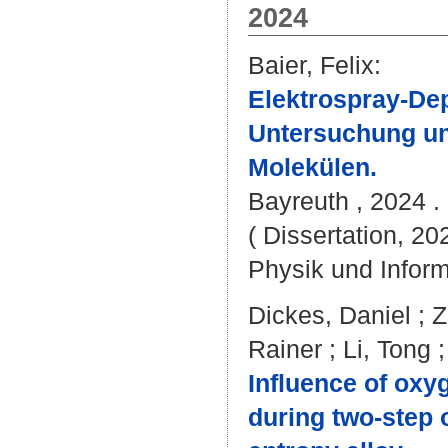
2024
Baier, Felix
:
Elektrospray-De
Untersuchung un
Molekülen.
Bayreuth , 2024 . 
( Dissertation, 20
Physik und Inform
Dickes, Daniel
;
Z
Rainer
;
Li, Tong
Influence of oxy
during two-step 