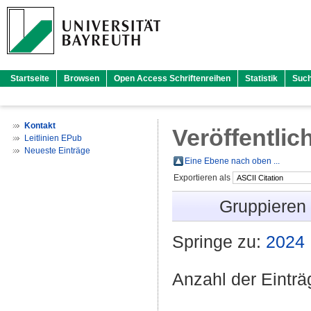
Startseite
Browsen
Open Access Schriftenreihen
Statistik
Suc
Kontakt
Veröffentlic
Leitlinien EPub
Neueste Einträge
Eine Ebene nach oben ...
Exportieren als
Gruppieren
Springe zu:
2024
Anzahl der Eintr