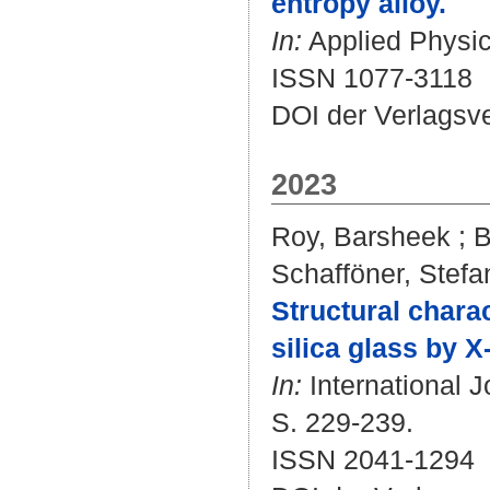
entropy alloy.
In:
Applied Physics
ISSN 1077-3118
DOI der Verlagsv
2023
Roy, Barsheek
;
B
Schafföner, Stefa
Structural charac
silica glass by 
In:
International J
S. 229-239.
ISSN 2041-1294