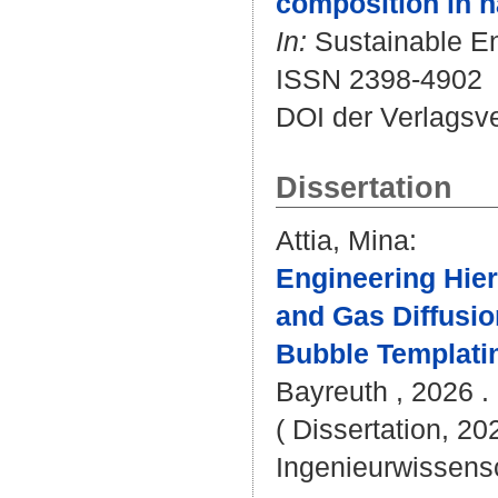
composition in n
In:
Sustainable Ene
ISSN 2398-4902
DOI der Verlagsv
Dissertation
Attia, Mina
:
Engineering Hier
and Gas Diffusi
Bubble Templatin
Bayreuth , 2026 . 
( Dissertation, 20
Ingenieurwissens