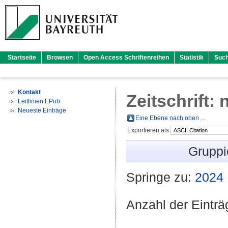
Startseite
Browsen
Open Access Schriftenreihen
Statistik
Suc
Kontakt
Zeitschrift: 
Leitlinien EPub
Neueste Einträge
Eine Ebene nach oben ...
Exportieren als
Gruppi
Springe zu:
2024
Anzahl der Eintr