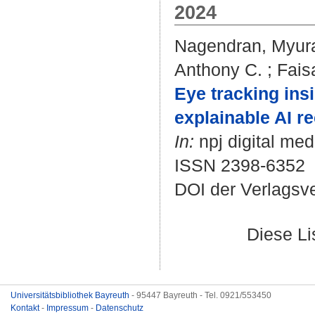
2024
Nagendran, Myur
Anthony C.
;
Faisa
Eye tracking ins
explainable AI 
In:
npj digital medi
ISSN 2398-6352
DOI der Verlagsv
Diese L
Universitätsbibliothek Bayreuth
- 95447 Bayreuth - Tel. 0921/553450
Kontakt
-
Impressum
-
Datenschutz