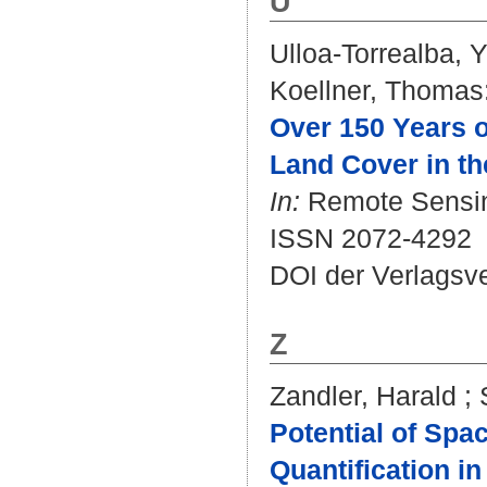
U
Ulloa-Torrealba, 
Koellner, Thomas
Over 150 Years o
Land Cover in t
In:
Remote Sensing
ISSN 2072-4292
DOI der Verlagsv
Z
Zandler, Harald
;
Potential of Spa
Quantification i