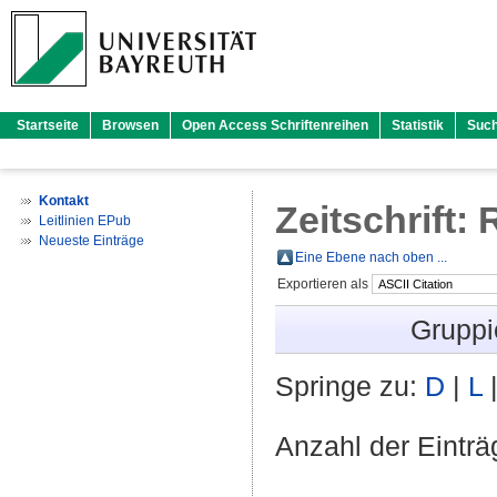
Startseite
Browsen
Open Access Schriftenreihen
Statistik
Suc
Kontakt
Zeitschrift:
Leitlinien EPub
Neueste Einträge
Eine Ebene nach oben ...
Exportieren als
Gruppi
Springe zu:
D
|
L
Anzahl der Eintr