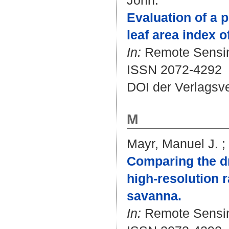
John
:
Evaluation of a
leaf area index o
In:
Remote Sensing.
ISSN 2072-4292
DOI der Verlagsv
M
Mayr, Manuel J.
;
Comparing the dry
high-resolution 
savanna.
In:
Remote Sensing