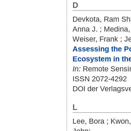
D
Devkota, Ram Sh
Anna J.
;
Medina, 
Weiser, Frank
;
J
Assessing the Po
Ecosystem in the
In:
Remote Sensing
ISSN 2072-4292
DOI der Verlagsv
L
Lee, Bora
;
Kwon,