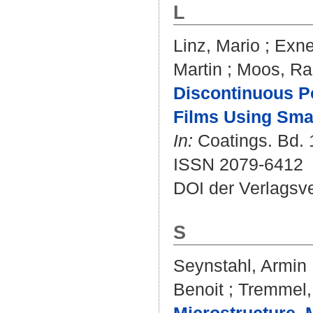
L
Linz, Mario
;
Exne
Martin
;
Moos, Ral
Discontinuous P
Films Using Smal
In:
Coatings. Bd. 1
ISSN 2079-6412
DOI der Verlagsv
S
Seynstahl, Armin
Benoit
;
Tremmel,