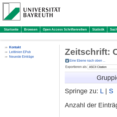
Startseite
Browsen
Open Access Schriftenreihen
Statistik
Suc
Kontakt
Zeitschrift:
Leitlinien EPub
Neueste Einträge
Eine Ebene nach oben ...
Exportieren als
Gruppi
Springe zu:
L
|
S
Anzahl der Eintr