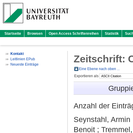
Startseite
Browsen
Open Access Schriftenreihen
Statistik
Suc
Kontakt
Zeitschrift:
Leitlinien EPub
Neueste Einträge
Eine Ebene nach oben ...
Exportieren als
Gruppi
Anzahl der Eintr
Seynstahl, Armin
Benoit
;
Tremmel,