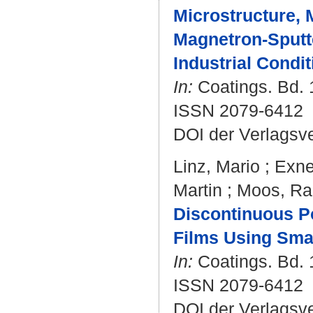
Microstructure, 
Magnetron-Sputt
Industrial Condit
In:
Coatings. Bd. 1
ISSN 2079-6412
DOI der Verlagsv
Linz, Mario
;
Exne
Martin
;
Moos, Ral
Discontinuous P
Films Using Smal
In:
Coatings. Bd. 1
ISSN 2079-6412
DOI der Verlagsv