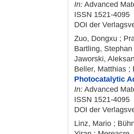
In:
Advanced Mater
ISSN 1521-4095
DOI der Verlagsv
Zuo, Dongxu
;
Pr
Bartling, Stephan
Jaworski, Aleksa
Beller, Matthias
;
Photocatalytic 
In:
Advanced Mater
ISSN 1521-4095
DOI der Verlagsv
Linz, Mario
;
Bühn
Yiran
;
Mereacre, 