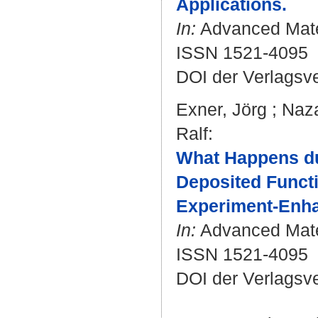
Applications.
In:
Advanced Materi
ISSN 1521-4095
DOI der Verlagsv
Exner, Jörg
;
Naza
Ralf
:
What Happens du
Deposited Funct
Experiment-Enha
In:
Advanced Mater
ISSN 1521-4095
DOI der Verlagsv