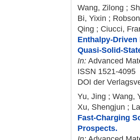
Wang, Zilong
;
Sh
Bi, Yixin
;
Robson,
Qing
;
Ciucci, Fr
Enthalpy-Driven
Quasi-Solid-State
In:
Advanced Mater
ISSN 1521-4095
DOI der Verlagsv
Yu, Jing
;
Wang, 
Xu, Shengjun
;
La
Fast-Charging Sol
Prospects.
In:
Advanced Mater