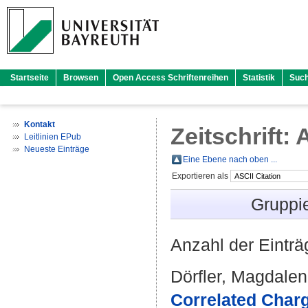
Startseite
Browsen
Open Access Schriftenreihen
Statistik
Suc
Kontakt
Zeitschrift:
Leitlinien EPub
Neueste Einträge
Eine Ebene nach oben ...
Exportieren als
Gruppi
Anzahl der Eintr
Dörfler, Magdale
Correlated Char