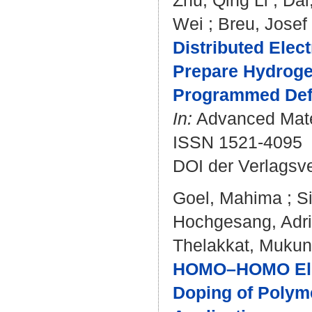
Zhu, Qing Li
;
Dai
Wei
;
Breu, Josef
Distributed Elec
Prepare Hydrogel
Programmed Def
In:
Advanced Mater
ISSN 1521-4095
DOI der Verlagsv
Goel, Mahima
;
S
Hochgesang, Adr
Thelakkat, Muku
HOMO–HOMO Elect
Doping of Polym