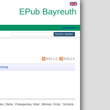
EPub Bayreuth
Anmelden
RSS 1.0
RSS 2.0
ierung
ton, Stella
;
Prakapenka, Vitali
;
Milman, Victor
;
Schnick,