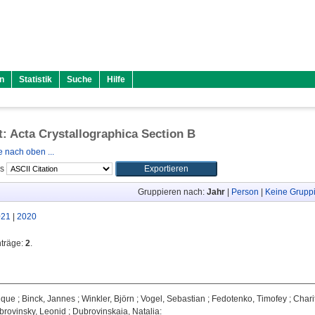
n
Statistik
Suche
Hilfe
ft: Acta Crystallographica Section B
 nach oben ...
ls
Gruppieren nach:
Jahr
|
Person
|
Keine Grupp
021
|
2020
nträge:
2
.
ique
;
Binck, Jannes
;
Winkler, Björn
;
Vogel, Sebastian
;
Fedotenko, Timofey
;
Chari
brovinsky, Leonid
;
Dubrovinskaia, Natalia
: