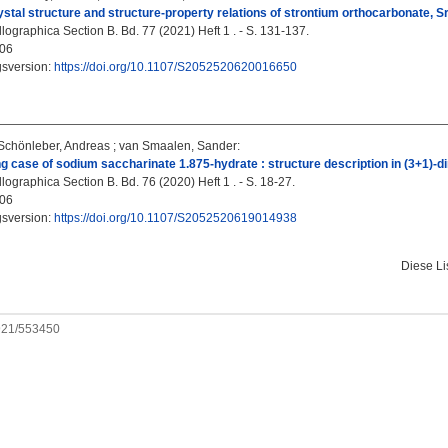
ystal structure and structure-property relations of strontium orthocarbonate, S
lographica Section B. Bd. 77 (2021) Heft 1 . - S. 131-137.
06
gsversion:
https://doi.org/10.1107/S2052520620016650
Schönleber, Andreas
;
van Smaalen, Sander
:
ng case of sodium saccharinate 1.875-hydrate : structure description in (3+1)-
lographica Section B. Bd. 76 (2020) Heft 1 . - S. 18-27.
06
gsversion:
https://doi.org/10.1107/S2052520619014938
Diese L
0921/553450