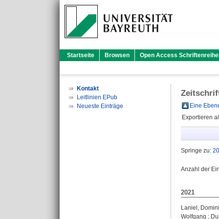
Startseite
Browsen
Open Access Schriftenreihe
Kontakt
Zeitschri
Leitlinien EPub
Eine Ebene
Neueste Einträge
Exportieren a
Springe zu:
2
Anzahl der Ei
2021
Laniel, Domin
Wolfgang
;
Du