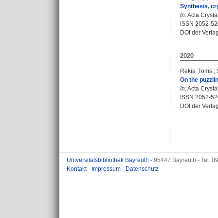
Synthesis, cr
In:
Acta Crystal
ISSN 2052-52
DOI der Verla
2020
Rekis, Toms
;
On the puzzli
In:
Acta Crystal
ISSN 2052-52
DOI der Verla
Universitätsbibliothek Bayreuth
- 95447 Bayreuth - Tel. 
Kontakt
-
Impressum
-
Datenschutz