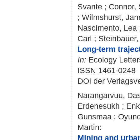
Svante
;
Connor,
;
Wilmshurst, Jan
Nascimento, Lea
Carl
;
Steinbauer
Long‐term traject
In:
Ecology Letters
ISSN 1461-0248
DOI der Verlagsv
Narangarvuu, Da
Erdenesukh
;
Enk
Gunsmaa
;
Oyund
Martin
:
Mining and urban