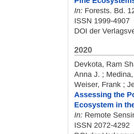
Pine Ecosystems 
In:
Forests. Bd. 12
ISSN 1999-4907
DOI der Verlagsv
2020
Devkota, Ram Sh
Anna J.
;
Medina, 
Weiser, Frank
;
J
Assessing the Po
Ecosystem in the
In:
Remote Sensing
ISSN 2072-4292