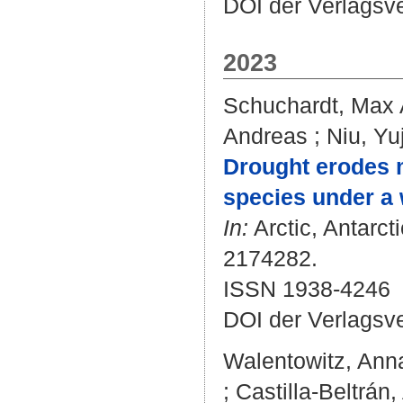
DOI der Verlagsv
2023
Schuchardt, Max 
Andreas
;
Niu, Yu
Drought erodes 
species under a 
In:
Arctic, Antarct
2174282.
ISSN 1938-4246
DOI der Verlagsv
Walentowitz, Anna
;
Castilla‐Beltrán,