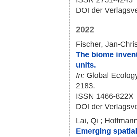
DOI der Verlagsv
2022
Fischer, Jan-Chri
The biome invent
units.
In:
Global Ecology
2183.
ISSN 1466-822X
DOI der Verlagsv
Lai, Qi
;
Hoffmann
Emerging spatial 