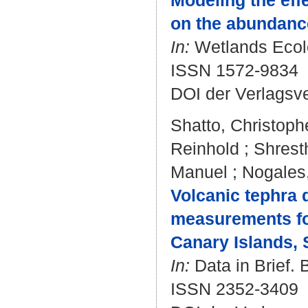
Modeling the eff
on the abundance
In:
Wetlands Ecolo
ISSN 1572-9834
DOI der Verlagsv
Shatto, Christoph
Reinhold
;
Shrest
Manuel
;
Nogales
Volcanic tephra 
measurements fol
Canary Islands, 
In:
Data in Brief. 
ISSN 2352-3409