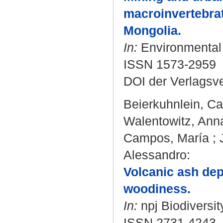
macroinvertebrat
Mongolia.
In:
Environmental 
ISSN 1573-2959
DOI der Verlagsv
Beierkuhnlein, Ca
Walentowitz, Anna
Campos, María
;
Alessandro
:
Volcanic ash dep
woodiness.
In:
npj Biodiversity
ISSN 2731-4243