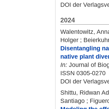
DOI der Verlagsv
2024
Walentowitz, Anna
Holger
;
Beierkuhn
Disentangling na
native plant dive
In:
Journal of Biog
ISSN 0305-0270
DOI der Verlagsv
Shittu, Ridwan A
Santiago
;
Figuero