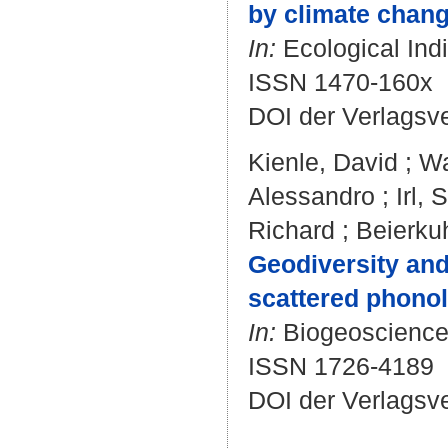
by climate chang
In:
Ecological Indi
ISSN 1470-160x
DOI der Verlagsv
Kienle, David
;
Wa
Alessandro
;
Irl, 
Richard
;
Beierkuh
Geodiversity and 
scattered phonol
In:
Biogeosciences
ISSN 1726-4189
DOI der Verlagsv