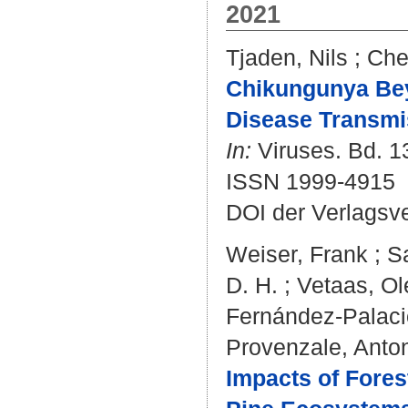
2021
Tjaden, Nils
;
Che
Chikungunya Bey
Disease Transmi
In:
Viruses. Bd. 13
ISSN 1999-4915
DOI der Verlagsv
Weiser, Frank
;
S
D. H.
;
Vetaas, Ol
Fernández-Palaci
Provenzale, Anton
Impacts of Fores