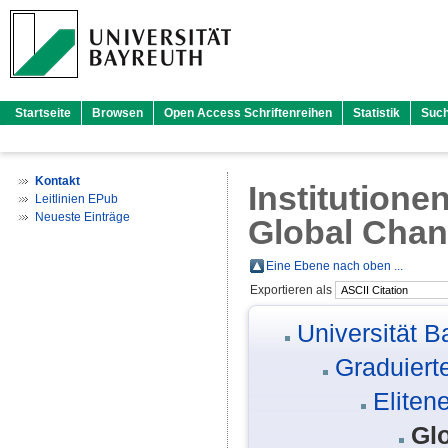
Startseite
Browsen
Open Access Schriftenreihen
Statistik
Suc
Kontakt
Institutione
Leitlinien EPub
Neueste Einträge
Global Cha
Eine Ebene nach oben ...
Exportieren als
Universität B
Graduiert
Eliten
Gl