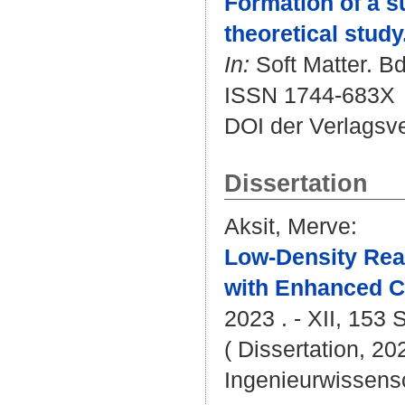
Formation of a 
theoretical study
In:
Soft Matter. Bd.
ISSN 1744-683X
DOI der Verlagsv
Dissertation
Aksit, Merve
:
Low-Density Rea
with Enhanced C
2023 . - XII, 153 S
( Dissertation, 20
Ingenieurwissens