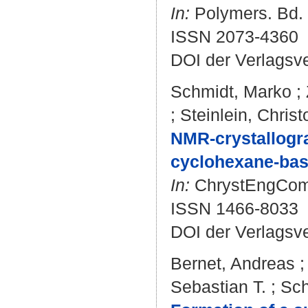
In:
Polymers. Bd. 1
ISSN 2073-4360
DOI der Verlagsv
Schmidt, Marko
;
;
Steinlein, Chris
NMR-crystallogra
cyclohexane-bas
In:
ChrystEngComm.
ISSN 1466-8033
DOI der Verlagsv
Bernet, Andreas
Sebastian T.
;
Sch