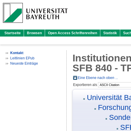
Startseite
Browsen
Open Access Schriftenreihen
Statistik
Suc
Kontakt
Institutione
Leitlinien EPub
Neueste Einträge
SFB 840 - T
Eine Ebene nach oben ...
Exportieren als
Universität B
Forschung
Sonder
SF