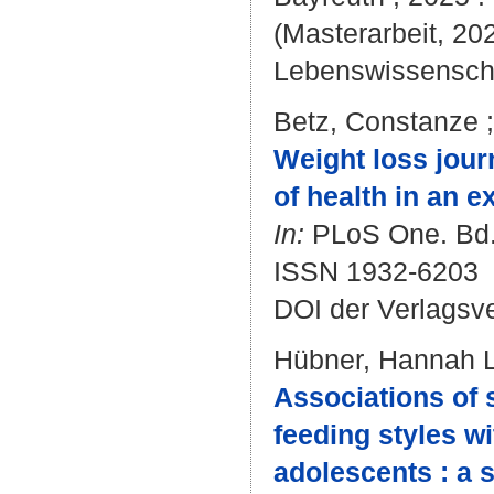
(Masterarbeit, 202
Lebenswissenscha
Betz, Constanze
Weight loss jour
of health in an e
In:
PLoS One. Bd. 
ISSN 1932-6203
DOI der Verlagsv
Hübner, Hannah 
Associations of 
feeding styles w
adolescents : a s