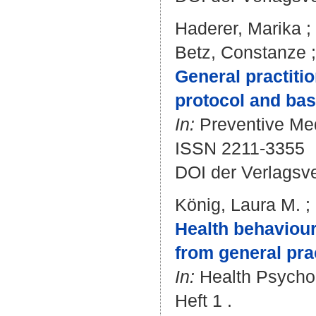
Haderer, Marika
;
Betz, Constanze
General practiti
protocol and bas
In:
Preventive Med
ISSN 2211-3355
DOI der Verlagsv
König, Laura M.
;
Health behaviour
from general prac
In:
Health Psychol
Heft 1 .