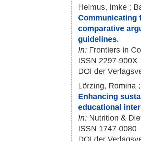
Helmus, Imke
;
Ba
Communicating fo
comparative argu
guidelines.
In:
Frontiers in C
ISSN 2297-900X
DOI der Verlagsv
Lörzing, Romina
Enhancing sustai
educational inter
In:
Nutrition & Die
ISSN 1747-0080
DOI der Verlagsv