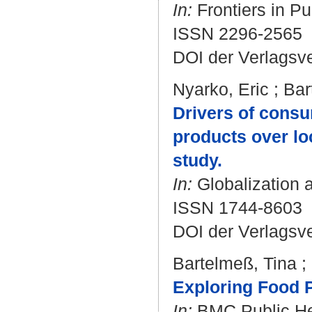
In:
Frontiers in Pu
ISSN 2296-2565
DOI der Verlagsv
Nyarko, Eric
;
Bar
Drivers of consu
products over lo
study.
In:
Globalization a
ISSN 1744-8603
DOI der Verlagsv
Bartelmeß, Tina
;
Exploring Food P
In:
BMC Public Hea