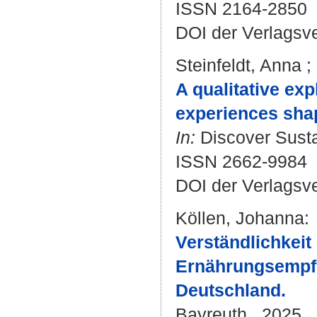
ISSN 2164-2850
DOI der Verlagsv
Steinfeldt, Anna
;
A qualitative ex
experiences shap
In:
Discover Sustai
ISSN 2662-9984
DOI der Verlagsv
Köllen, Johanna
:
Verständlichkeit
Ernährungsempfe
Deutschland.
Bayreuth , 2025 . 