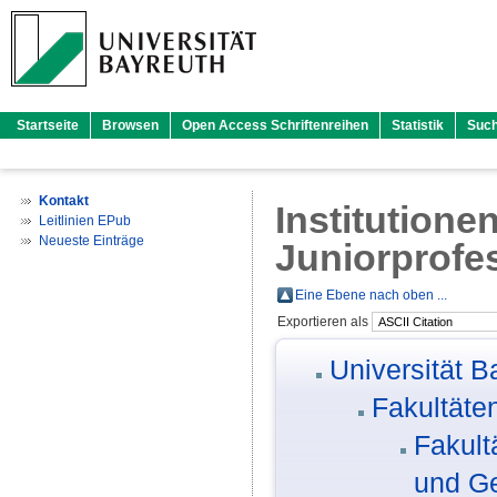
Startseite
Browsen
Open Access Schriftenreihen
Statistik
Suc
Kontakt
Institutione
Leitlinien EPub
Neueste Einträge
Juniorprofe
Eine Ebene nach oben ...
Exportieren als
Universität B
Fakultäte
Fakult
und G