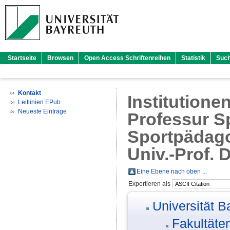
Startseite
Browsen
Open Access Schriftenreihen
Statistik
Suc
Kontakt
Institutione
Leitlinien EPub
Neueste Einträge
Professur Sp
Sportpädagog
Univ.-Prof. 
Eine Ebene nach oben ...
Exportieren als
Universität B
Fakultäte