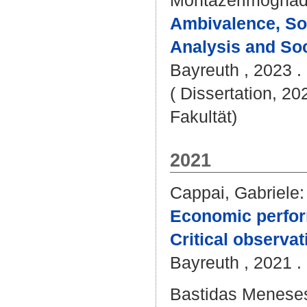
Montazerimogha
Ambivalence, Soc
Analysis and Soc
Bayreuth , 2023 . 
( Dissertation, 20
Fakultät)
2021
Cappai, Gabriele
:
Economic perform
Critical observat
Bayreuth , 2021 . 
Bastidas Meneses