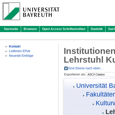
Startseite
Browsen
Open Access Schriftenreihen
Statistik
Suc
Kontakt
Institutione
Leitlinien EPub
Neueste Einträge
Lehrstuhl Ku
Eine Ebene nach oben ...
Exportieren als
Universität B
Fakultäte
Kultur
Leh