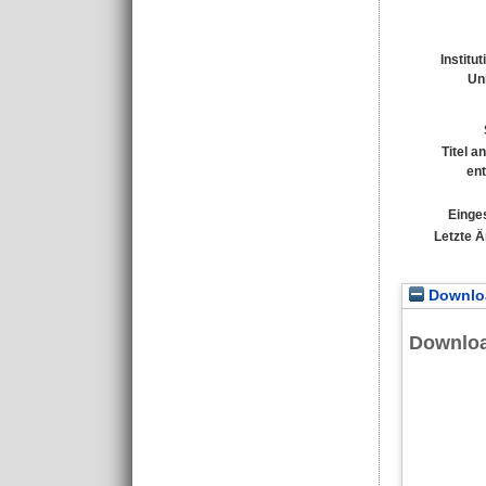
Institu
Uni
Titel a
en
Einges
Letzte 
Downloa
Downlo