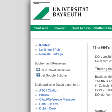
Startseite
Browsen
Open Access Schriftenreihe
Kontakt
The NN’s 
Leitlinien EPub
Neueste Einträge
DOI zum Ziti
URN zum Zit
Suche nach Personen
Titelangab
im Publikationsserver
bei Google Scholar
Bastidas Me
The NN’s sou
Bibliografische Daten exportieren
In:
Zeitschrif
ISSN 2510-
ASCII Citation
DOI der Ver
BibTeX
Citavi/Reference Manager
Data Cite XML
Dublin Core
Volltext