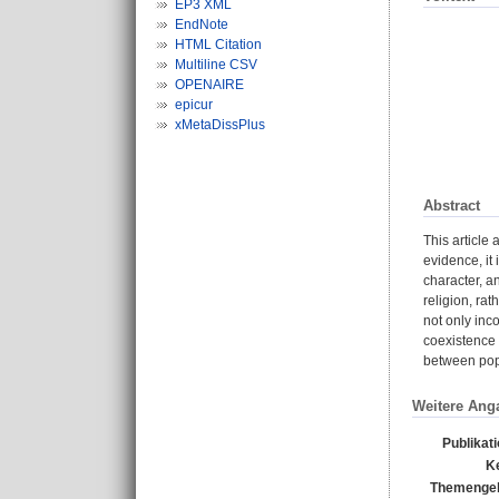
EP3 XML
EndNote
HTML Citation
Multiline CSV
OPENAIRE
epicur
xMetaDissPlus
Abstract
This article
evidence, it 
character, a
religion, ra
not only inco
coexistence 
between popu
Weitere Ang
Publikat
K
Themengeb