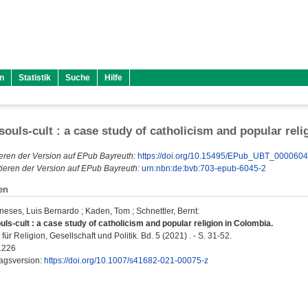
n
Statistik
Suche
Hilfe
souls-cult : a case study of catholicism and popular rel
eren der Version auf EPub Bayreuth:
https://doi.org/10.15495/EPub_UBT_000060
ieren der Version auf EPub Bayreuth:
urn:nbn:de:bvb:703-epub-6045-2
en
neses, Luis Bernardo
;
Kaden, Tom
;
Schnettler, Bernt
:
ls-cult : a case study of catholicism and popular religion in Colombia.
t für Religion, Gesellschaft und Politik. Bd. 5 (2021) . - S. 31-52.
1226
lagsversion:
https://doi.org/10.1007/s41682-021-00075-z