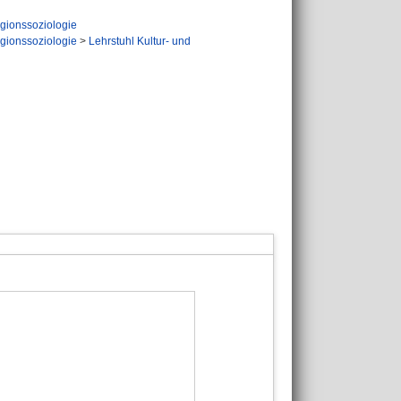
igionssoziologie
igionssoziologie
>
Lehrstuhl Kultur- und