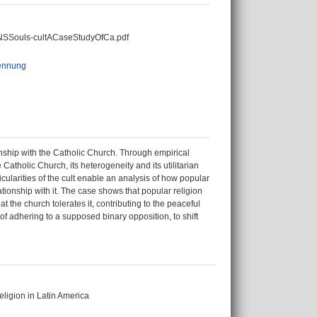
SSouls-cultACaseStudyOfCa.pdf
ennung
ionship with the Catholic Church. Through empirical
e Catholic Church, its heterogeneity and its utilitarian
ularities of the cult enable an analysis of how popular
tionship with it. The case shows that popular religion
at the church tolerates it, contributing to the peaceful
 of adhering to a supposed binary opposition, to shift
eligion in Latin America