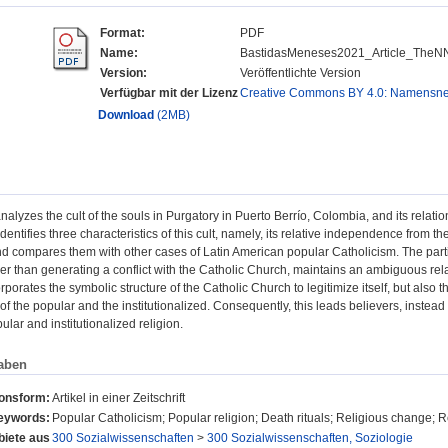
Format:
PDF
Name:
BastidasMeneses2021_Article_TheNN
Version:
Veröffentlichte Version
Verfügbar mit der Lizenz
Creative Commons BY 4.0: Namensn
Download
(2MB)
 analyzes the cult of the souls in Purgatory in Puerto Berrío, Colombia, and its relat
identifies three characteristics of this cult, namely, its relative independence from th
nd compares them with other cases of Latin American popular Catholicism. The partic
ther than generating a conflict with the Catholic Church, maintains an ambiguous rela
rporates the symbolic structure of the Catholic Church to legitimize itself, but also th
of the popular and the institutionalized. Consequently, this leads believers, instead
lar and institutionalized religion.
aben
ionsform:
Artikel in einer Zeitschrift
eywords:
Popular Catholicism; Popular religion; Death rituals; Religious change; R
iete aus
300 Sozialwissenschaften
>
300 Sozialwissenschaften, Soziologie