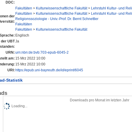
DDC:
Fakultäten
>
Kulturwissenschaftliche Fakultät
>
Lehrstuhl Kultur- und Rel
Fakultäten
>
Kulturwissenschaftliche Fakultät
>
Lehrstuhl Kultur- und Rel
tionen der
Religionssoziologie - Univ.-Prof. Dr. Bernt Schnettler
versität:
Fakultäten
Fakultäten
>
Kulturwissenschaftliche Fakultät
Sprache:
Englisch
n der UBT
Ja
tstanden:
URN:
urn:nbn:de:bvb:703-epub-6045-2
tellt am:
15 Mrz 2022 10:00
Änderung:
15 Mrz 2022 10:00
URI:
https://epub.uni-bayreuth.de/id/eprint/6045
d-Statistik
ads
Downloads pro Monat im letzten Jahr
Loading...