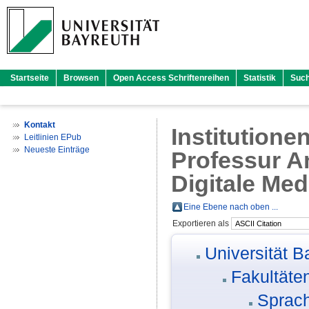
Startseite
Browsen
Open Access Schriftenreihen
Statistik
Suc
Kontakt
Institutione
Leitlinien EPub
Neueste Einträge
Professur A
Digitale Med
Eine Ebene nach oben ...
Exportieren als
Universität B
Fakultäte
Sprach