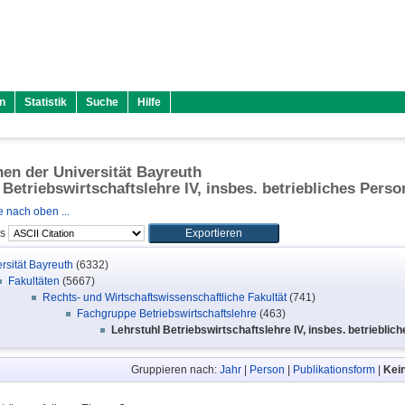
n
Statistik
Suche
Hilfe
onen der Universität Bayreuth
 Betriebswirtschaftslehre IV, insbes. betriebliches Per
 nach oben ...
ls
rsität Bayreuth
(6332)
Fakultäten
(5667)
Rechts- und Wirtschaftswissenschaftliche Fakultät
(741)
Fachgruppe Betriebswirtschaftslehre
(463)
Lehrstuhl Betriebswirtschaftslehre IV, insbes. betriebl
Gruppieren nach:
Jahr
|
Person
|
Publikationsform
|
Kei