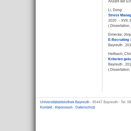
Anzahl der Ei
Li, Dong
:
Stress Manag
2020 . - XVII, 
( Dissertation
Eimecke, Jör
E-Recruiting 
Bayreuth , 2017
Hellbach, Chri
Kriterien gel
Bayreuth , 201
( Dissertation
Universitätsbibliothek Bayreuth
- 95447 Bayreuth - Tel. 
Kontakt
-
Impressum
-
Datenschutz