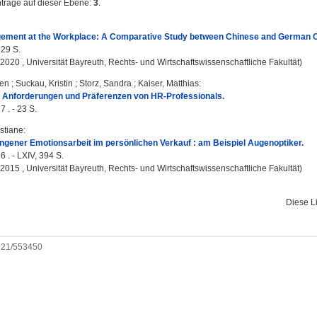
nträge auf dieser Ebene:
3
.
ement at the Workplace: A Comparative Study between Chinese and German 
329 S.
, 2020 , Universität Bayreuth, Rechts- und Wirtschaftswissenschaftliche Fakultät)
gen
;
Suckau, Kristin
;
Storz, Sandra
;
Kaiser, Matthias
:
: Anforderungen und Präferenzen von HR-Professionals.
 . - 23 S.
stiane
:
ungener Emotionsarbeit im persönlichen Verkauf : am Beispiel Augenoptiker.
6 . - LXIV, 394 S.
, 2015 , Universität Bayreuth, Rechts- und Wirtschaftswissenschaftliche Fakultät)
Diese L
0921/553450