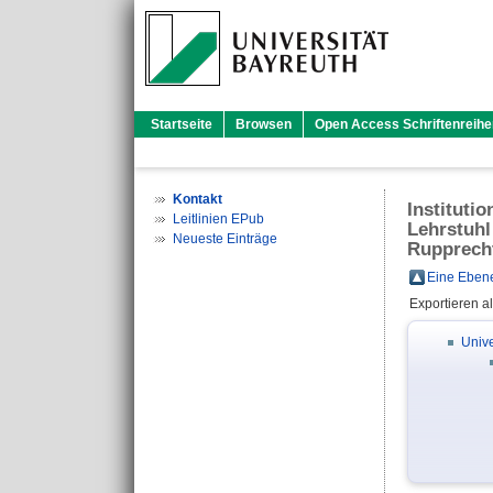
Startseite
Browsen
Open Access Schriftenreihe
Kontakt
Instituti
Leitlinien EPub
Lehrstuhl 
Neueste Einträge
Rupprech
Eine Ebene
Exportieren a
Unive