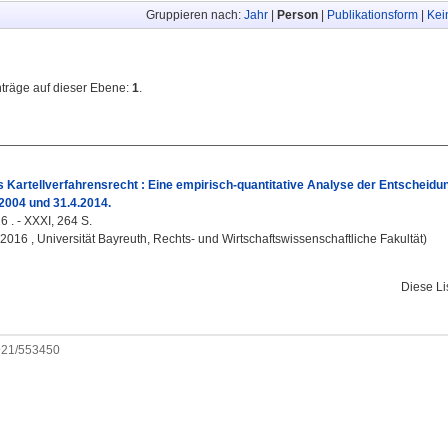
Gruppieren nach:
Jahr
|
Person
|
Publikationsform
|
Kei
nträge auf dieser Ebene:
1
.
 Kartellverfahrensrecht : Eine empirisch-quantitative Analyse der Entscheid
2004 und 31.4.2014.
6 . - XXXI, 264 S.
, 2016 , Universität Bayreuth, Rechts- und Wirtschaftswissenschaftliche Fakultät)
Diese L
0921/553450