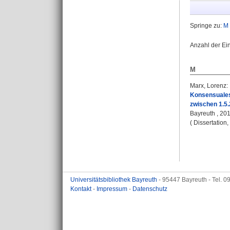
Springe zu:
M
Anzahl der Ei
M
Marx, Lorenz
:
Konsensuales
zwischen 1.5.
Bayreuth , 201
( Dissertation
Universitätsbibliothek Bayreuth
- 95447 Bayreuth - Tel. 
Kontakt
-
Impressum
-
Datenschutz