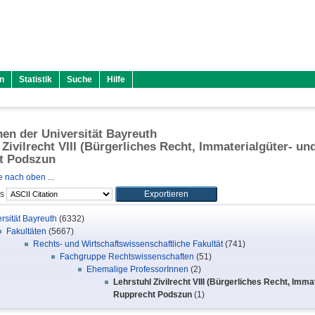
n
Statistik
Suche
Hilfe
onen der Universität Bayreuth
Zivilrecht VIII (Bürgerliches Recht, Immaterialgüter- und
t Podszun
 nach oben ...
ls
rsität Bayreuth
(6332)
Fakultäten
(5667)
Rechts- und Wirtschaftswissenschaftliche Fakultät
(741)
Fachgruppe Rechtswissenschaften
(51)
Ehemalige ProfessorInnen
(2)
Lehrstuhl Zivilrecht VIII (Bürgerliches Recht, Immat
Rupprecht Podszun
(1)