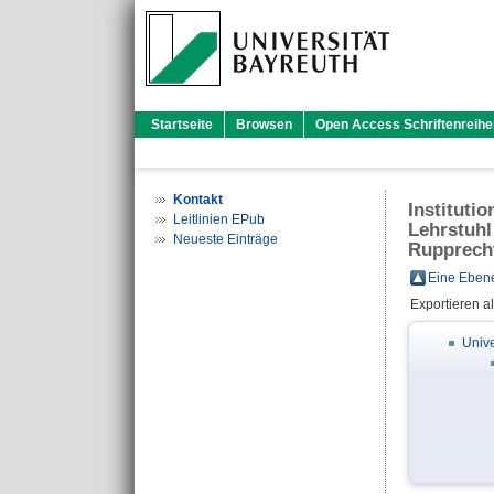
Startseite
Browsen
Open Access Schriftenreihe
Kontakt
Instituti
Leitlinien EPub
Lehrstuhl 
Neueste Einträge
Rupprech
Eine Ebene
Exportieren a
Unive