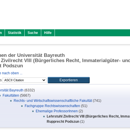
n
Statistik
Suche
Hilfe
onen der Universität Bayreuth
Zivilrecht VIII (Bürgerliches Recht, Immaterialgüter- und
t Podszun
 nach oben ...
ls
rsität Bayreuth
(6332)
Fakultäten
(5667)
Rechts- und Wirtschaftswissenschaftliche Fakultät
(741)
Fachgruppe Rechtswissenschaften
(51)
Ehemalige ProfessorInnen
(2)
Lehrstuhl Zivilrecht VIII (Bürgerliches Recht, Immat
Rupprecht Podszun
(1)