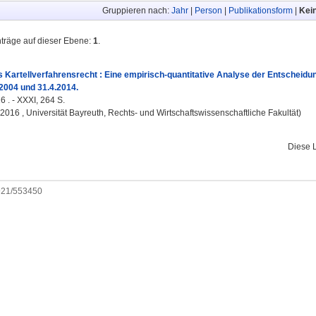
Gruppieren nach:
Jahr
|
Person
|
Publikationsform
|
Kei
nträge auf dieser Ebene:
1
.
 Kartellverfahrensrecht : Eine empirisch-quantitative Analyse der Entscheid
2004 und 31.4.2014.
6 . - XXXI, 264 S.
, 2016 , Universität Bayreuth, Rechts- und Wirtschaftswissenschaftliche Fakultät)
Diese 
0921/553450