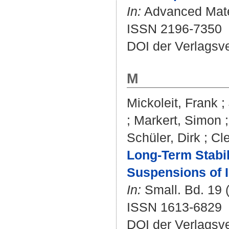
In:
Advanced Materi
ISSN 2196-7350
DOI der Verlagsv
M
Mickoleit, Frank
;
;
Markert, Simon
Schüler, Dirk
;
Cl
Long‐Term Stabil
Suspensions of 
In:
Small. Bd. 19 (
ISSN 1613-6829
DOI der Verlagsv