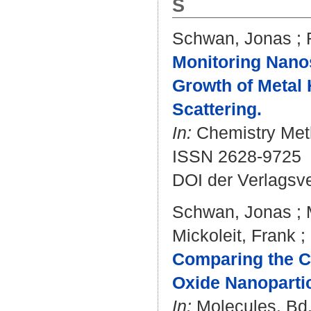
S
Schwan, Jonas
;
Monitoring Nano
Growth of Metal 
Scattering.
In:
Chemistry Meth
ISSN 2628-9725
DOI der Verlagsv
Schwan, Jonas
;
Mickoleit, Frank
;
Comparing the Co
Oxide Nanoparticl
In:
Molecules. Bd. 