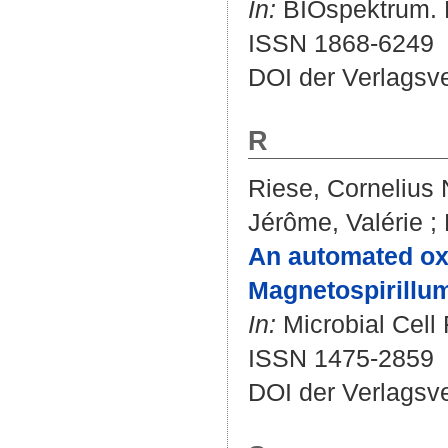
In:
BIOspektrum. Bd
ISSN 1868-6249
DOI der Verlagsv
R
Riese, Cornelius 
Jérôme, Valérie
;
An automated oxy
Magnetospirillu
In:
Microbial Cell 
ISSN 1475-2859
DOI der Verlagsv