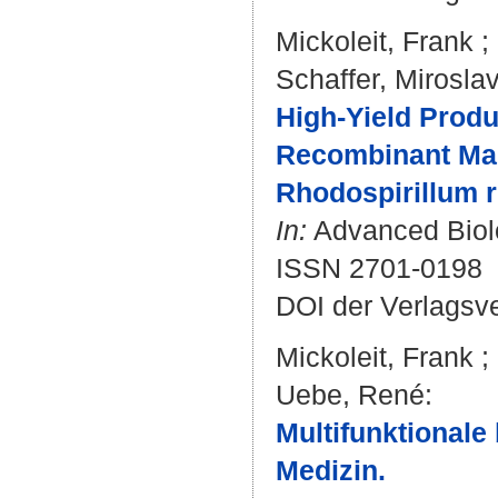
Mickoleit, Frank
;
Schaffer, Mirosla
High‐Yield Produ
Recombinant Mag
Rhodospirillum 
In:
Advanced Biolo
ISSN 2701-0198
DOI der Verlagsv
Mickoleit, Frank
;
Uebe, René
:
Multifunktionale
Medizin.