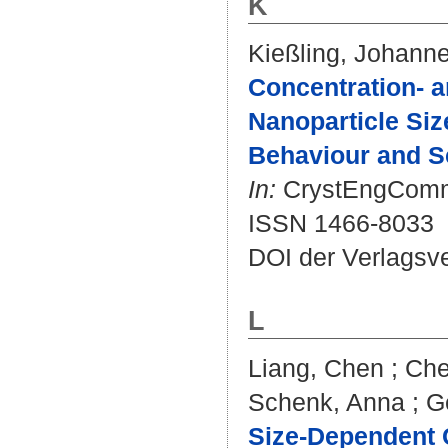
K
Kießling, Johann
Concentration- 
Nanoparticle Siz
Behaviour and Sc
In:
CrystEngComm. 
ISSN 1466-8033
DOI der Verlagsv
L
Liang, Chen
;
Che
Schenk, Anna
;
G
Size‐Dependent C