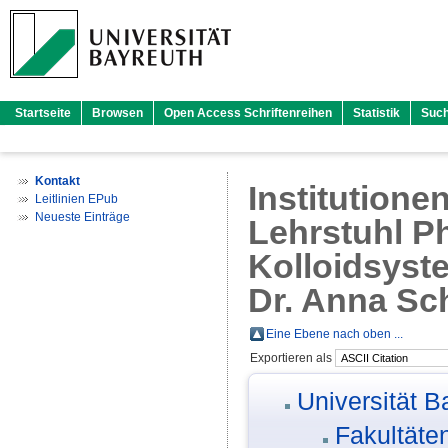
Startseite
Browsen
Open Access Schriftenreihen
Statistik
Suc
Kontakt
Institutione
Leitlinien EPub
Neueste Einträge
Lehrstuhl Ph
Kolloidsyst
Dr. Anna Sc
Eine Ebene nach oben ...
Exportieren als
Universität B
Fakultäte