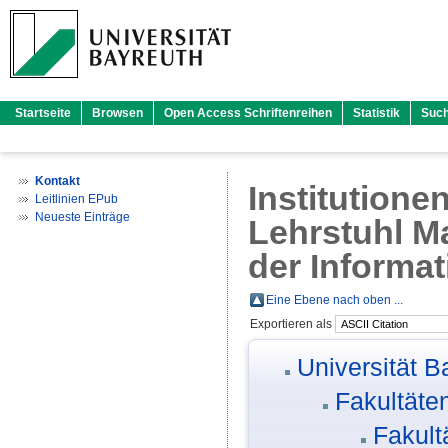
Startseite
Browsen
Open Access Schriftenreihen
Statistik
Suc
Kontakt
Institutione
Leitlinien EPub
Neueste Einträge
Lehrstuhl Ma
der Informati
Eine Ebene nach oben ...
Exportieren als
Universität B
Fakultäte
Fakult