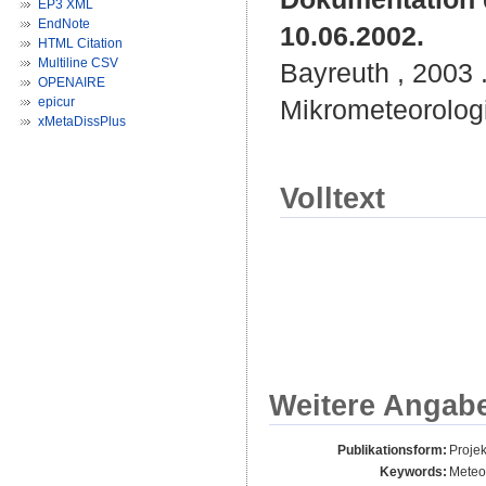
EP3 XML
EndNote
10.06.2002.
HTML Citation
Multiline CSV
Bayreuth , 2003 .
OPENAIRE
epicur
Mikrometeorologi
xMetaDissPlus
Volltext
Weitere Angab
Publikationsform:
Projek
Keywords:
Meteo