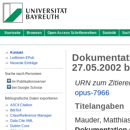
Startseite
Browsen
Open Access Schriftenreihen
Statistik
Suc
Kontakt
Dokumentat
Leitlinien EPub
Neueste Einträge
27.05.2002 b
Suche nach Personen
URN zum Zitiere
im Publikationsserver
bei Google Scholar
opus-7966
Bibliografische Daten exportieren
Titelangaben
ASCII Citation
BibTeX
Citavi/Reference Manager
Mauder, Matthia
Data Cite XML
Dublin Core
Dokumentation 