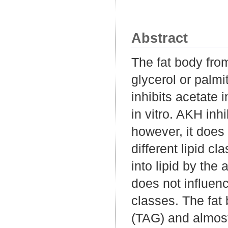
Abstract
The fat body from
glycerol or palmi
inhibits acetate i
in vitro. AKH inhi
however, it does 
different lipid c
into lipid by the
does not influence
classes. The fat 
(TAG) and almost