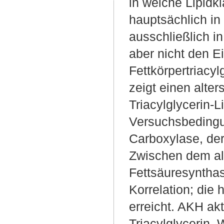
in welche Lipidk
hauptsächlich in 
ausschließlich i
aber nicht den E
Fettkörpertriacyl
zeigt einen alter
Triacylglycerin-L
Versuchsbedingun
Carboxylase, der
Zwischen dem alt
Fettsäuresynthas
Korrelation; die
erreicht. AKH akt
Triacylglycerin.