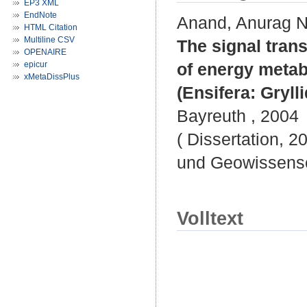
EP3 XML
EndNote
Anand, Anurag N
HTML Citation
Multiline CSV
The signal tran
OPENAIRE
epicur
of energy metab
xMetaDissPlus
(Ensifera: Grylli
Bayreuth , 2004
( Dissertation, 2
und Geowissensc
Volltext