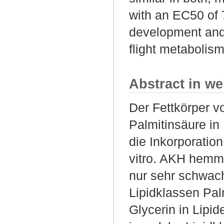
with an EC50 of 
development and r
flight metabolism
Abstract in we
Der Fettkörper vo
Palmitinsäure i
die Inkorporation
vitro. AKH hemmt
nur sehr schwach
Lipidklassen Pal
Glycerin in Lipid