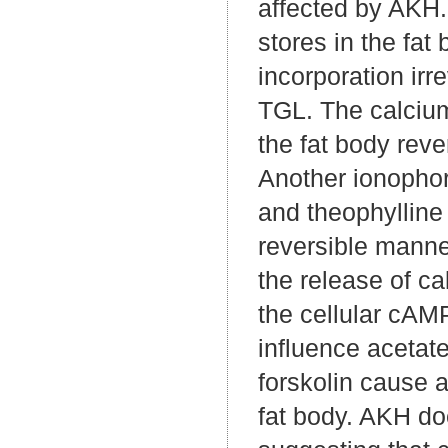
affected by AKH.
stores in the fat
incorporation irr
TGL. The calcium
the fat body rev
Another ionophor
and theophylline 
reversible manne
the release of ca
the cellular cAM
influence acetat
forskolin cause a
fat body. AKH do