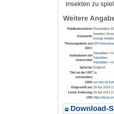
Insekten zu spie
Weitere Angab
Publikationsform:
Dissertation 
Insekten; Ener
Keywords:
energy metaboli
Themengebiete aus
500 Naturwiss
DDC:
Fakultäten
>
F
Institutionen der
Fakultäten
Universität:
Fakultäten
>
F
Sprache:
Englisch
Titel an der UBT
Ja
entstanden:
URN:
urn:nbn:de:bv
Eingestellt am:
26 Apr 2014 1
Letzte Änderung:
26 Apr 2014 1
URI:
https://epub.un
Download-St