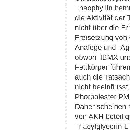
Theophyllin hemm
die Aktivität der
nicht über die E
Freisetzung von 
Analoge und -Ago
obwohl IBMX und 
Fettkörper führe
auch die Tatsac
nicht beeinfluss
Phorbolester PMA
Daher scheinen a
von AKH beteilig
Triacylglycerin