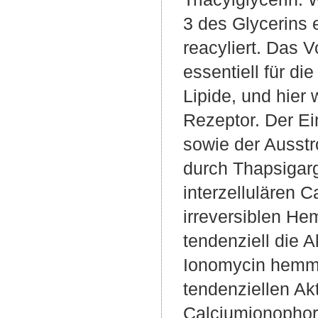
3 des Glycerins 
reacyliert. Das 
essentiell für d
Lipide, und hier
Rezeptor. Der Ei
sowie der Ausstr
durch Thapsigar
interzellulären C
irreversiblen He
tendenziell die A
Ionomycin hemmt 
tendenziellen Akt
Calciumionophor