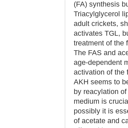
(FA) synthesis bu
Triacylglycerol li
adult crickets, 
activates TGL, 
treatment of the 
The FAS and aceta
age-dependent ma
activation of the
AKH seems to be 
by reacylation o
medium is crucial
possibly it is es
of acetate and ca