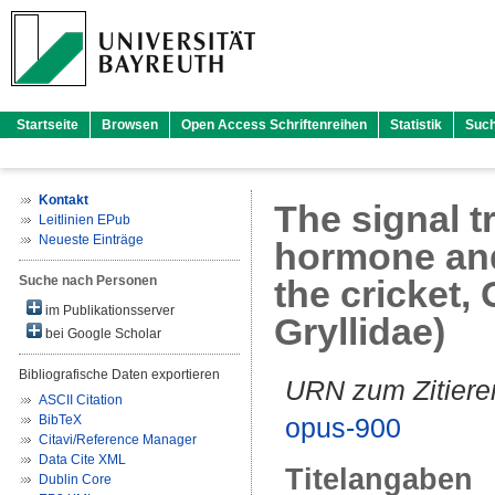
Startseite
Browsen
Open Access Schriftenreihen
Statistik
Suc
Kontakt
The signal t
Leitlinien EPub
Neueste Einträge
hormone and
Suche nach Personen
the cricket,
im Publikationsserver
Gryllidae)
bei Google Scholar
Bibliografische Daten exportieren
URN zum Zitiere
ASCII Citation
BibTeX
opus-900
Citavi/Reference Manager
Data Cite XML
Titelangaben
Dublin Core