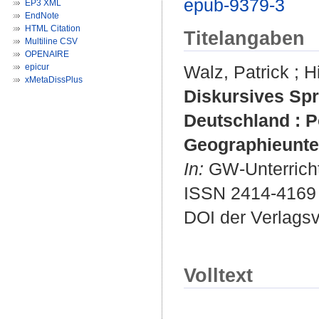
epub-9379-3
EP3 XML
EndNote
HTML Citation
Titelangaben
Multiline CSV
OPENAIRE
epicur
Walz, Patrick
;
Hi
xMetaDissPlus
Diskursives Sp
Deutschland : P
Geographieunterr
In:
GW-Unterricht.
ISSN 2414-4169
DOI der Verlags
Volltext