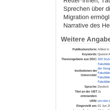
Retter*innen, Tä
Sprechen über d
Migration ermögli
Narrative des He
Weitere Angab
Publikationsform:
Artikel in
Keywords:
Queere A
Themengebiete aus DDC:
300 Sozi
Fakultät
der Geog
Institutionen der
Fakultät
Universität:
Fakultät
Fakultät
Sprache:
Deutsch
Titel an der UBT
Ja
entstanden:
URN:
urn:nbn:
Eingestellt am:
02 Jun 2