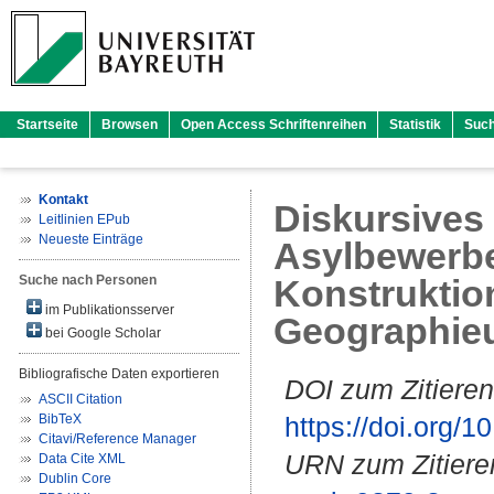
Startseite
Browsen
Open Access Schriftenreihen
Statistik
Suc
Kontakt
Diskursives
Leitlinien EPub
Neueste Einträge
Asylbewerbe
Suche nach Personen
Konstruktio
im Publikationsserver
Geographieun
bei Google Scholar
Bibliografische Daten exportieren
DOI zum Zitieren
ASCII Citation
BibTeX
https://doi.org
Citavi/Reference Manager
URN zum Zitiere
Data Cite XML
Dublin Core