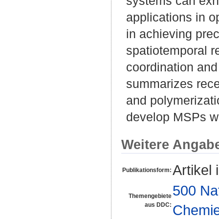
systems can exhib
applications in 
in achieving pre
spatiotemporal r
coordination and
summarizes recen
and polymerizatio
develop MSPs with
Weitere Angab
Artikel 
Publikationsform:
500 Na
Themengebiete
aus DDC:
Chemi