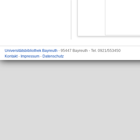
Universitätsbibliothek Bayreuth
- 95447 Bayreuth - Tel. 0921/553450
Kontakt
-
Impressum
-
Datenschutz