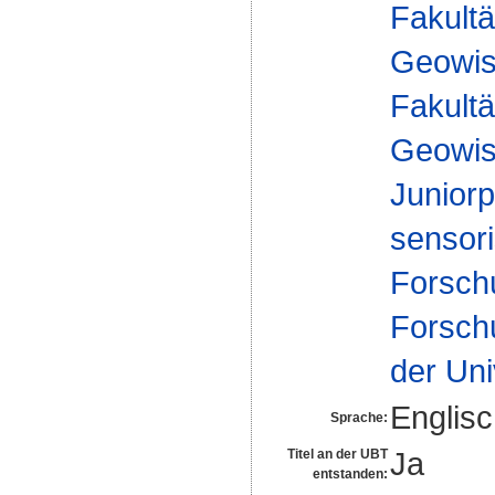
Fakultä
Geowis
Fakultä
Geowis
Juniorp
sensor
Forsch
Forsch
der Uni
Englis
Sprache:
Ja
Titel an der UBT
entstanden: