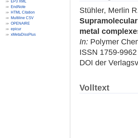
EP3 XML
EndNote
Stühler, Merlin R
HTML Citation
Multiline CSV
Supramolecular 
OPENAIRE
epicur
metal complexe
xMetaDissPlus
In:
Polymer Chemis
ISSN 1759-9962
DOI der Verlags
Volltext