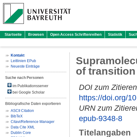
Startseite
Browsen
Open Access Schriftenreihen
Statistik
Suc
Kontakt
Supramolecu
Leitlinien EPub
Neueste Einträge
of transitio
Suche nach Personen
DOI zum Zitieren
im Publikationsserver
bei Google Scholar
https://doi.org
Bibliografische Daten exportieren
URN zum Zitiere
ASCII Citation
BibTeX
epub-9348-8
Citavi/Reference Manager
Data Cite XML
Titelangaben
Dublin Core