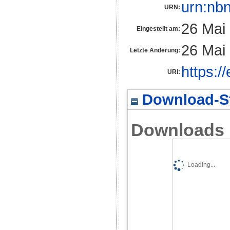
urn:nb
URN:
26 Mai
Eingestellt am:
26 Mai
Letzte Änderung:
https:/
URI:
Download-St
Downloads
Loading...