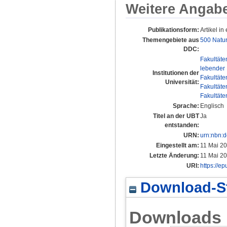
Weitere Angab
Publikationsform:
Artikel in 
Themengebiete aus
500 Natu
DDC:
Fakultäte
lebender 
Institutionen der
Fakultäte
Universität:
Fakultäte
Fakultäte
Sprache:
Englisch
Titel an der UBT
Ja
entstanden:
URN:
urn:nbn:
Eingestellt am:
11 Mai 2
Letzte Änderung:
11 Mai 2
URI:
https://e
Download-St
Downloads