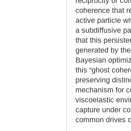
reciprocity or c
coherence that r
active particle 
a subdiffusive p
that this persist
generated by the 
Bayesian optimiz
this “ghost cohe
preserving disti
mechanism for c
viscoelastic env
capture under c
common drives o