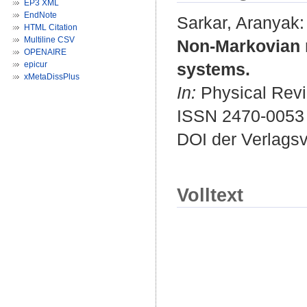
EP3 XML
EndNote
Sarkar, Aranyak
:
HTML Citation
Multiline CSV
Non-Markovian r
OPENAIRE
epicur
systems.
xMetaDissPlus
In:
Physical Revie
ISSN 2470-0053
DOI der Verlags
Volltext