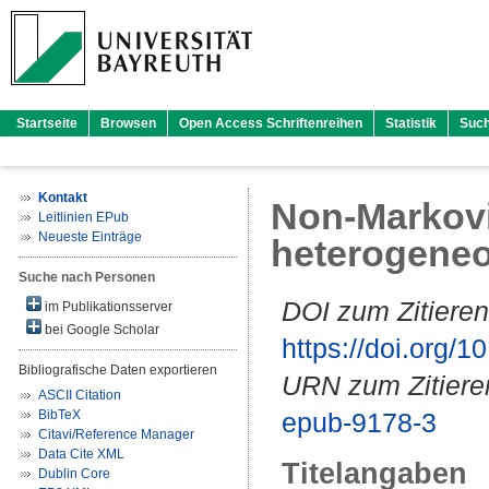
Startseite
Browsen
Open Access Schriftenreihen
Statistik
Suc
Kontakt
Non-Markovi
Leitlinien EPub
Neueste Einträge
heterogeneo
Suche nach Personen
DOI zum Zitieren
im Publikationsserver
bei Google Scholar
https://doi.org
Bibliografische Daten exportieren
URN zum Zitiere
ASCII Citation
BibTeX
epub-9178-3
Citavi/Reference Manager
Data Cite XML
Titelangaben
Dublin Core