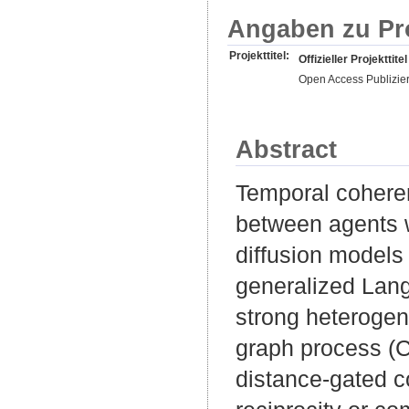
Angaben zu Pr
Projekttitel:
Offizieller Projekttitel
Open Access Publizie
Abstract
Temporal cohere
between agents w
diffusion models
generalized Lang
strong heteroge
graph process (C
distance-gated c