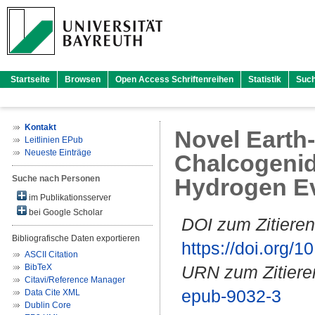
Startseite
Browsen
Open Access Schriftenreihen
Statistik
Suc
Kontakt
Novel Earth
Leitlinien EPub
Neueste Einträge
Chalcogenid
Suche nach Personen
Hydrogen Ev
im Publikationsserver
bei Google Scholar
DOI zum Zitieren
Bibliografische Daten exportieren
https://doi.org
ASCII Citation
BibTeX
URN zum Zitiere
Citavi/Reference Manager
epub-9032-3
Data Cite XML
Dublin Core