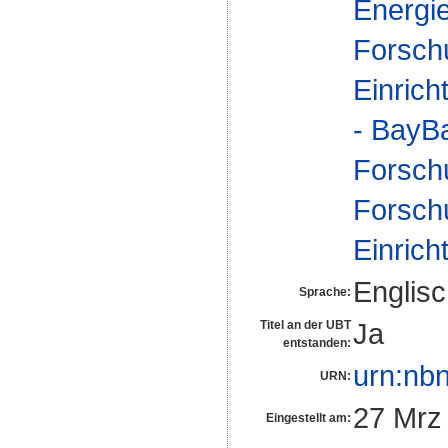
Energie
Forsch
Einrich
- BayBa
Forsch
Forsch
Einrich
Englis
Sprache:
Ja
Titel an der UBT
entstanden:
urn:nb
URN:
27 Mrz
Eingestellt am: