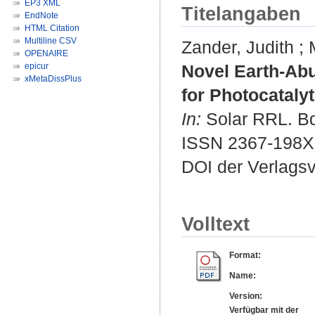
EP3 XML
Titelangaben
EndNote
HTML Citation
Multiline CSV
Zander, Judith
;
OPENAIRE
epicur
Novel Earth-Ab
xMetaDissPlus
for Photocataly
In:
Solar RRL. Bd.
ISSN 2367-198X
DOI der Verlags
Volltext
Format:
Name:
Version:
Verfügbar mit der