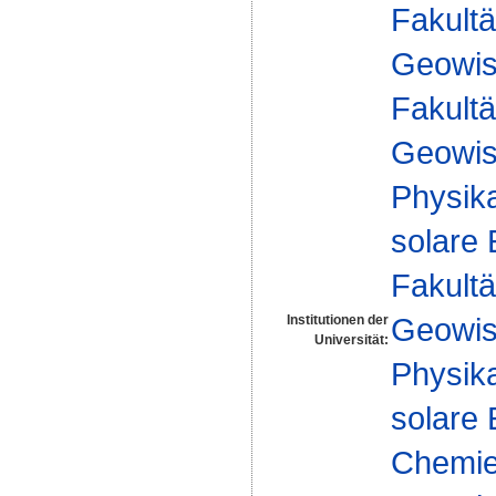
Fakultä
Geowis
Fakultä
Geowis
Physika
solare
Fakultä
Geowis
Institutionen der
Universität:
Physika
solare
Chemie 