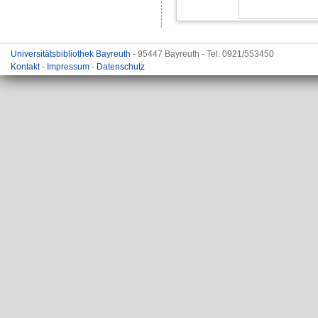
Universitätsbibliothek Bayreuth
- 95447 Bayreuth - Tel. 0921/553450
Kontakt
-
Impressum
-
Datenschutz