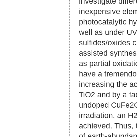
investigate diff
inexpensive elem
photocatalytic h
well as under UV 
sulfides/oxides 
assisted synthes
as partial oxidat
have a tremendou
increasing the ac
TiO2 and by a fa
undoped CuFe2O4
irradiation, an 
achieved. Thus, 
of earth-abundant