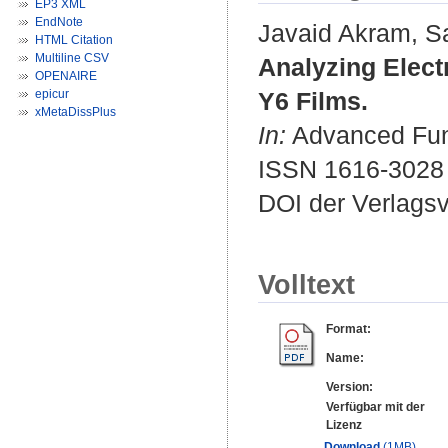
EP3 XML
EndNote
Javaid Akram, S
HTML Citation
Multiline CSV
Analyzing Elect
OPENAIRE
epicur
Y6 Films.
xMetaDissPlus
In:
Advanced Func
ISSN 1616-3028
DOI der Verlags
Volltext
Format:
Name:
Version:
Verfügbar mit der
Lizenz
Download
(1MB)