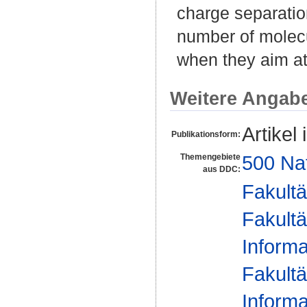
charge separation
number of molecu
when they aim at 
Weitere Angab
Artikel 
Publikationsform:
500 Na
Themengebiete
aus DDC:
Fakultä
Fakultä
Informa
Fakultä
Informa