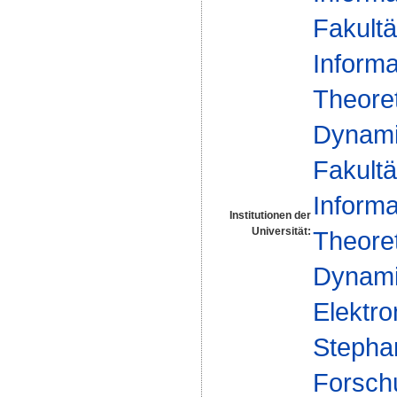
Fakultä
Informa
Theoret
Dynam
Fakultä
Informa
Institutionen der
Universität:
Theoret
Dynam
Elektro
Stepha
Forsch