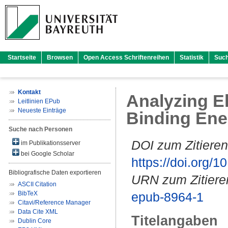
Startseite
Browsen
Open Access Schriftenreihen
Statistik
Suc
Kontakt
Analyzing El
Leitlinien EPub
Neueste Einträge
Binding Ener
Suche nach Personen
DOI zum Zitieren
im Publikationsserver
bei Google Scholar
https://doi.org
Bibliografische Daten exportieren
URN zum Zitiere
ASCII Citation
BibTeX
epub-8964-1
Citavi/Reference Manager
Data Cite XML
Titelangaben
Dublin Core