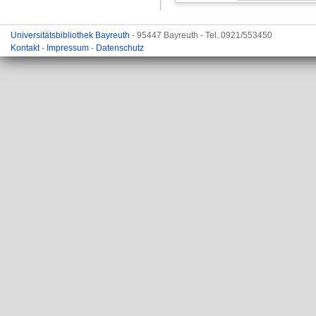
Universitätsbibliothek Bayreuth
- 95447 Bayreuth - Tel. 0921/553450
Kontakt
-
Impressum
-
Datenschutz