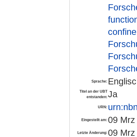
Forsch
functio
confin
Forsch
Forsch
Forsch
Englis
Sprache:
Ja
Titel an der UBT
entstanden:
urn:nb
URN:
09 Mrz
Eingestellt am:
09 Mrz
Letzte Änderung: