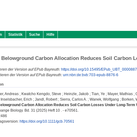
n
Statistik
Suche
Hilfe
d Belowground Carbon Allocation Reduces Soil Carbon 
eren der Version auf EPub Bayreuth:
https://doi.org/10.15495/EPub_UBT_000088
ieren der Version auf EPub Bayreuth:
urn:nbn:de:bvb:703-epub-8876-6
en
er, Andreas
;
Kwatcho Kengdo, Steve
;
Heinzle, Jakob
;
Tian, Ye
;
Mayer, Mathias
;
;
Inselsbacher, Erich
;
Jandl, Robert
;
Sierra, Carlos A.
;
Wanek, Wolfgang
;
Borken, 
Belowground Carbon Allocation Reduces Soil Carbon Losses Under Long-Term
ange Biology. Bd. 31 (2025) Heft 10 . - e70561.
2486
lagsversion:
https://doi.org/10.1111/gcb.70561