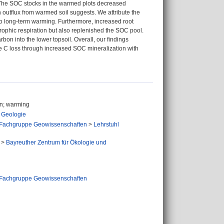
 The SOC stocks in the warmed plots decreased
n outflux from warmed soil suggests. We attribute the
e to long-term warming. Furthermore, increased root
totrophic respiration but also replenished the SOC pool.
bon into the lower topsoil. Overall, our findings
the C loss through increased SOC mineralization with
bon; warming
 Geologie
Fachgruppe Geowissenschaften
>
Lehrstuhl
>
Bayreuther Zentrum für Ökologie und
Fachgruppe Geowissenschaften