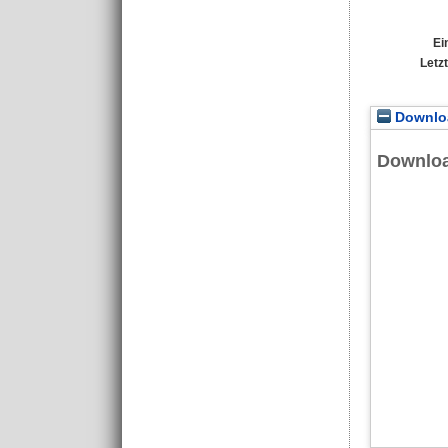
Ei
Letz
Downloa
Downlo