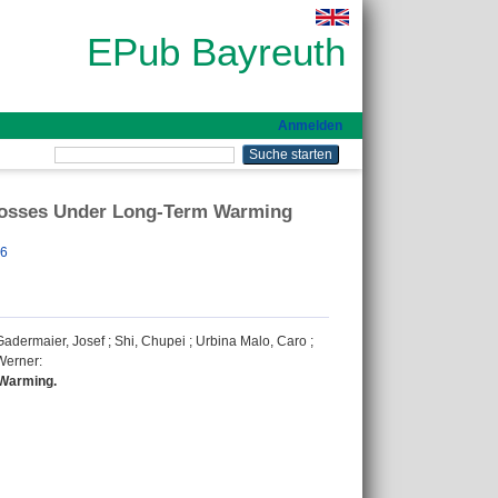
EPub Bayreuth
Anmelden
Losses Under Long-Term Warming
76
Gadermaier, Josef
;
Shi, Chupei
;
Urbina Malo, Caro
;
Werner
:
 Warming.