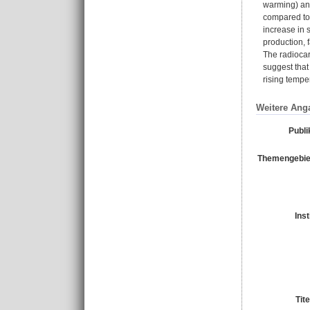
warming) and
compared to 
increase in 
production, f
The radiocar
suggest that
rising tempe
Weitere Ang
Publi
Themengebie
Inst
Tit