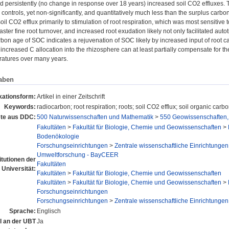
 persistently (no change in response over 18 years) increased soil CO2 effluxes.
controls, yet non-significantly, and quantitatively much less than the surplus carbo
soil CO2 efflux primarily to stimulation of root respiration, which was most sensitiv
aster fine root turnover, and increased root exudation likely not only facilitated au
bon age of SOC indicates a rejuvenation of SOC likely by increased input of root car
 increased C allocation into the rhizosphere can at least partially compensate for 
ratures over many years.
aben
kationsform:
Artikel in einer Zeitschrift
Keywords:
radiocarbon; root respiration; roots; soil CO2 efflux; soil organic car
te aus DDC:
500 Naturwissenschaften und Mathematik
>
550 Geowissenschaften,
Fakultäten
>
Fakultät für Biologie, Chemie und Geowissenschaften
>
Bodenökologie
Forschungseinrichtungen
>
Zentrale wissenschaftliche Einrichtungen
Umweltforschung - BayCEER
itutionen der
Fakultäten
Universität:
Fakultäten
>
Fakultät für Biologie, Chemie und Geowissenschaften
Fakultäten
>
Fakultät für Biologie, Chemie und Geowissenschaften
>
Forschungseinrichtungen
Forschungseinrichtungen
>
Zentrale wissenschaftliche Einrichtungen
Sprache:
Englisch
el an der UBT
Ja