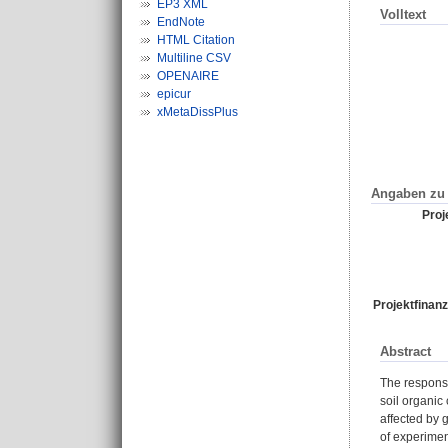
EP3 XML
Volltext
EndNote
HTML Citation
Multiline CSV
OPENAIRE
epicur
xMetaDissPlus
Angaben zu 
Proje
Projektfinanz
Abstract
The response
soil organic
affected by 
of experimen