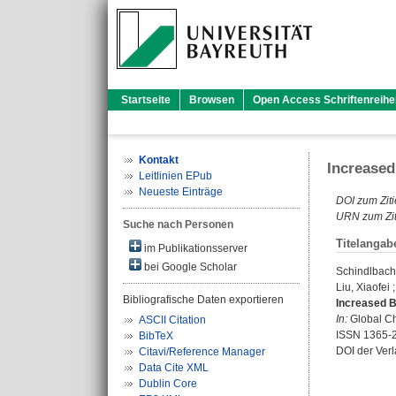
Startseite
Browsen
Open Access Schriftenreihe
Kontakt
Increase
Leitlinien EPub
Neueste Einträge
DOI zum Ziti
URN zum Zit
Suche nach Personen
Titelangab
im Publikationsserver
bei Google Scholar
Schindlbach
Liu, Xiaofei
Bibliografische Daten exportieren
Increased 
In:
Global Ch
ASCII Citation
ISSN 1365-
BibTeX
DOI der Ver
Citavi/Reference Manager
Data Cite XML
Dublin Core