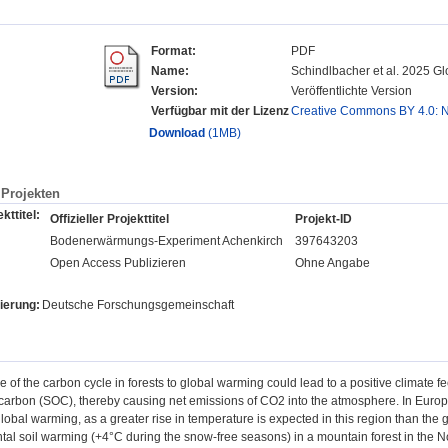
Format:
PDF
Name:
Schindlbacher et al. 2025 G
Version:
Veröffentlichte Version
Verfügbar mit der Lizenz
Creative Commons BY 4.0:
Download
(1MB)
Projekten
kttitel:
Offizieller Projekttitel
Projekt-ID
Bodenerwärmungs-Experiment Achenkirch
397643203
Open Access Publizieren
Ohne Angabe
ierung:
Deutsche Forschungsgemeinschaft
 of the carbon cycle in forests to global warming could lead to a positive climate f
 carbon (SOC), thereby causing net emissions of CO2 into the atmosphere. In Europe,
global warming, as a greater rise in temperature is expected in this region than th
tal soil warming (+4°C during the snow-free seasons) in a mountain forest in the N