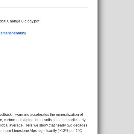
lobal Change Biology.pdf
 Namensnennung
eedback if warming accelerates the mineralization of
 carbon-rich alpine forest soils could be particularly
e global average. Here we show that nearly two decades
orthern Limestone Alps significantly (~13% per 1°C