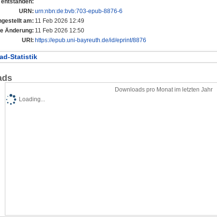
entstanden:
URN:
urn:nbn:de:bvb:703-epub-8876-6
ngestellt am:
11 Feb 2026 12:49
te Änderung:
11 Feb 2026 12:50
URI:
https://epub.uni-bayreuth.de/id/eprint/8876
d-Statistik
ads
Downloads pro Monat im letzten Jahr
Loading...