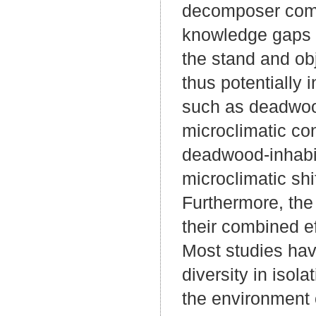
decomposer comm
knowledge gaps p
the stand and ob
thus potentially 
such as deadwood-
microclimatic con
deadwood-inhabit
microclimatic sh
Furthermore, the 
their combined e
Most studies ha
diversity in isola
the environment 