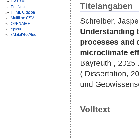
EP3 XML
Titelangaben
EndNote
HTML Citation
Multiline CSV
Schreiber, Jaspe
OPENAIRE
epicur
Understanding t
xMetaDissPlus
processes and d
microclimate eff
Bayreuth , 2025 .
( Dissertation, 2
und Geowissensc
Volltext