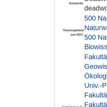
Keywords:
deadwo
500 Na
Naturw
Themengebiete
aus DDC:
500 Na
Biowiss
Fakultä
Geowis
Ökologi
Univ.-P
Fakultä
Fakultä