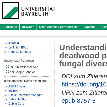
Startseite
Browsen
Open Access Schriftenreihen
Statistik
Suc
Kontakt
Understandin
Leitlinien EPub
Neueste Einträge
deadwood p
Suche nach Personen
fungal diver
im Publikationsserver
bei Google Scholar
DOI zum Zitieren
Bibliografische Daten exportieren
https://doi.org
ASCII Citation
BibTeX
URN zum Zitiere
Citavi/Reference Manager
epub-8757-5
Data Cite XML
Dublin Core