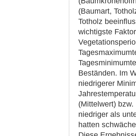
(Baumkronenöffn
(Baumart, Tothol
Totholz beeinflu
wichtigste Fakto
Vegetationsperio
Tagesmaximumtem
Tagesminimumtem
Beständen. Im Wi
niedrigerer Mini
Jahrestemperatu
(Mittelwert) bzw
niedriger als un
hatten schwächer
Diese Ergebnisse