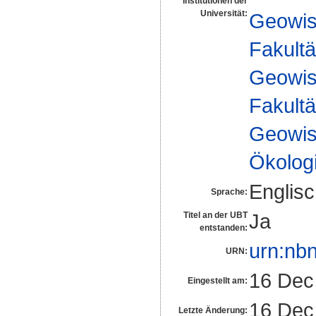
Institutionen der
Universität:
Geowis
Fakultä
Geowis
Fakultä
Geowis
Ökologi
Englis
Sprache:
Ja
Titel an der UBT
entstanden:
urn:nb
URN:
16 Dec
Eingestellt am:
16 Dec
Letzte Änderung: