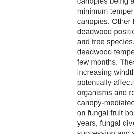
canopies being a
minimum tempera
canopies. Other 
deadwood positio
and tree species
deadwood temperat
few months. Thes
increasing windt
potentially affe
organisms and re
canopy-mediated 
on fungal fruit 
years, fungal div
succession and 