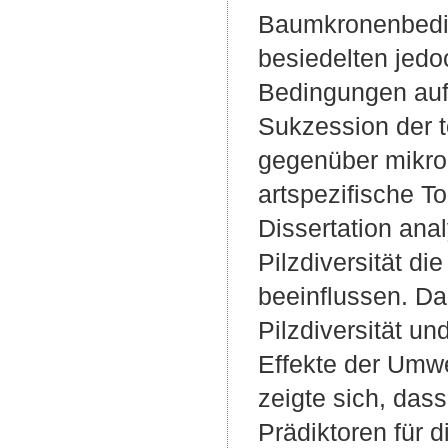
Baumkronenbedin
besiedelten jedo
Bedingungen auft
Sukzession der t
gegenüber mikrok
artspezifische To
Dissertation ana
Pilzdiversität d
beeinflussen. Da
Pilzdiversität un
Effekte der Umwel
zeigte sich, da
Prädiktoren für 