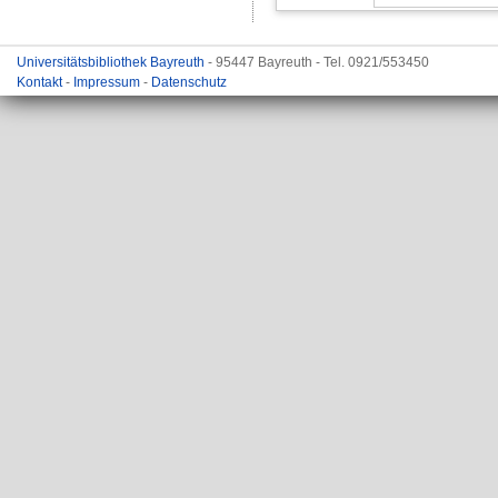
Universitätsbibliothek Bayreuth
- 95447 Bayreuth - Tel. 0921/553450
Kontakt
-
Impressum
-
Datenschutz