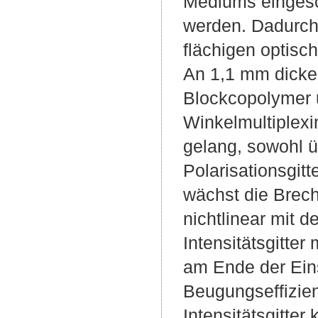
Mediums eingesc
werden. Dadurch
flächigen optisc
An 1,1 mm dicke
Blockcopolymer 
Winkelmultiplexi
gelang, sowohl üb
Polarisationsgit
wächst die Brec
nichtlinear mit 
Intensitätsgitter
am Ende der Ein
Beugungseffizie
Intensitätsgitter