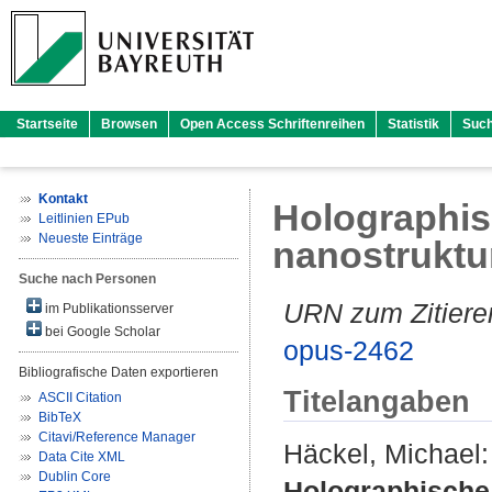
Startseite
Browsen
Open Access Schriftenreihen
Statistik
Suc
Kontakt
Holographis
Leitlinien EPub
Neueste Einträge
nanostruktu
Suche nach Personen
URN zum Zitiere
im Publikationsserver
bei Google Scholar
opus-2462
Bibliografische Daten exportieren
Titelangaben
ASCII Citation
BibTeX
Citavi/Reference Manager
Häckel, Michael
:
Data Cite XML
Dublin Core
Holographische 