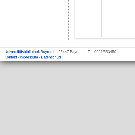
Universitätsbibliothek Bayreuth
- 95447 Bayreuth - Tel. 0921/553450
Kontakt
-
Impressum
-
Datenschutz