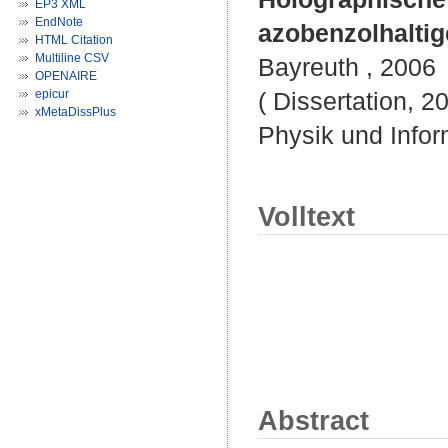
EP3 XML
EndNote
azobenzolhalti
HTML Citation
Multiline CSV
Bayreuth , 2006
OPENAIRE
epicur
( Dissertation, 2
xMetaDissPlus
Physik und Infor
Volltext
Abstract