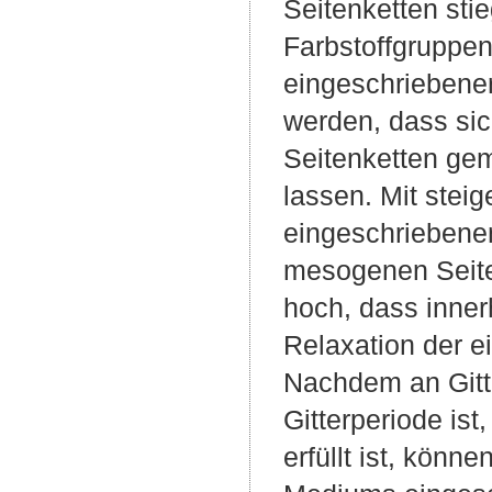
Seitenketten sti
Farbstoffgruppe
eingeschriebener
werden, dass si
Seitenketten ge
lassen. Mit stei
eingeschriebenen
mesogenen Seite
hoch, dass inner
Relaxation der e
Nachdem an Gitte
Gitterperiode is
erfüllt ist, kön