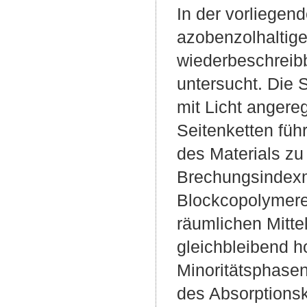
In der vorliegen
azobenzolhaltige
wiederbeschreib
untersucht. Die 
mit Licht angereg
Seitenketten füh
des Materials zu
Brechungsindexmo
Blockcopolymeren
räumlichen Mitte
gleichbleibend h
Minoritätsphase
des Absorptionsk