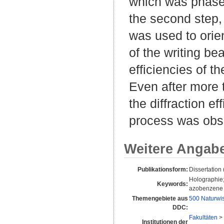
which was phase s
the second step,
was used to orie
of the writing be
efficiencies of 
Even after more 
the diffraction ef
process was obs
Weitere Angab
Publikationsform:
Dissertation
Holographie;
Keywords:
azobenzene d
Themengebiete aus
500 Naturwi
DDC:
Fakultäten
>
Institutionen der