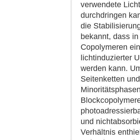
verwendete Licht
durchdringen kan
die Stabilisieru
bekannt, dass i
Copolymeren eine 
lichtinduzierter 
werden kann. Um 
Seitenketten und
Minoritätsphase
Blockcopolymere 
photoadressierb
und nichtabsorb
Verhältnis enth