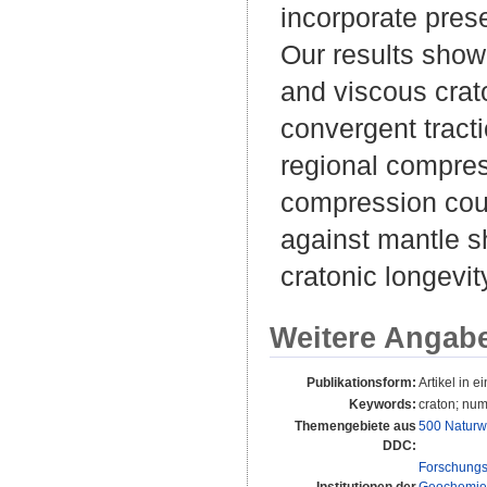
incorporate pres
Our results show
and viscous crato
convergent tracti
regional compres
compression could
against mantle s
cratonic longevit
Weitere Angab
Publikationsform:
Artikel in ei
Keywords:
craton; num
Themengebiete aus
500 Naturw
DDC:
Forschungs
Institutionen der
Geochemie 