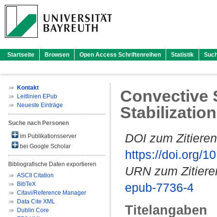
Startseite
Browsen
Open Access Schriftenreihen
Statistik
Suc
Kontakt
Convective 
Leitlinien EPub
Neueste Einträge
Stabilizatio
Suche nach Personen
DOI zum Zitieren
im Publikationsserver
bei Google Scholar
https://doi.org
Bibliografische Daten exportieren
URN zum Zitiere
ASCII Citation
BibTeX
epub-7736-4
Citavi/Reference Manager
Data Cite XML
Titelangaben
Dublin Core