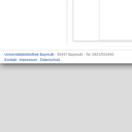
Universitätsbibliothek Bayreuth
- 95447 Bayreuth - Tel. 0921/553450
Kontakt
-
Impressum
-
Datenschutz