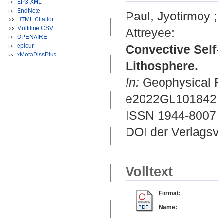
EP3 XML
EndNote
Paul, Jyotirmoy
HTML Citation
Multiline CSV
Attreyee
:
OPENAIRE
epicur
Convective Self
xMetaDissPlus
Lithosphere.
In:
Geophysical Re
e2022GL101842
ISSN 1944-8007
DOI der Verlags
Volltext
Format:
Name: