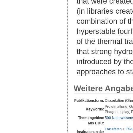
that were create
(in libraries cre
combination of th
hyperstable four
of the thermal tr
that strong hydr
introduced by th
approaches to sta
Weitere Angab
Publikationsform:
Dissertation (Oh
Proteinfaltung; G
Keywords:
Phagendisplay; Pro
Themengebiete
500 Naturwissen
aus DDC:
Fakultäten
>
Faku
Institutionen der