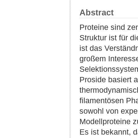
Abstract
Proteine sind ze
Struktur ist für
ist das Verständn
großem Interesse
Selektionssystem
Proside basiert 
thermodynamische
filamentösen Pha
sowohl von exper
Modellproteine z
Es ist bekannt, 