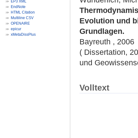
EP3 XML
EndNote
Thermodynamisch
HTML Citation
Multiline CSV
Evolution und b
OPENAIRE
epicur
Grundlagen.
xMetaDissPlus
Bayreuth , 2006
( Dissertation, 2
und Geowissensc
Volltext