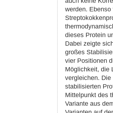
auch keine Korre
werden. Ebenso 
Streptokokkenpro
thermodynamische
dieses Protein u
Dabei zeigte sich
großes Stabilisie
vier Positionen 
Möglichkeit, die
vergleichen. Die 
stabilisierten Pr
Mittelpunkt des
Variante aus dem
Varianten auf de