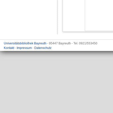
Universitätsbibliothek Bayreuth
- 95447 Bayreuth - Tel. 0921/553450
Kontakt
-
Impressum
-
Datenschutz