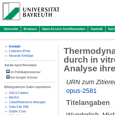
Startseite
Browsen
Open Access Schriftenreihen
Statistik
Suc
Kontakt
Thermodynam
Leitlinien EPub
Neueste Einträge
durch in vit
Suche nach Personen
Analyse ihr
im Publikationsserver
bei Google Scholar
URN zum Zitiere
Bibliografische Daten exportieren
opus-2581
ASCII Citation
BibTeX
Titelangaben
Citavi/Reference Manager
Data Cite XML
Dublin Core
Wunderlich, Mic