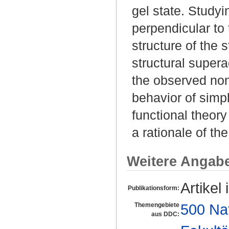
gel state. Studyi
perpendicular to 
structure of the 
structural super
the observed non
behavior of simp
functional theory
a rationale of t
Weitere Angab
Artikel 
Publikationsform:
500 Na
Themengebiete
aus DDC: