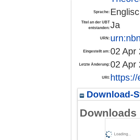
Englis
Sprache:
Ja
Titel an der UBT
entstanden:
urn:nb
URN:
02 Apr
Eingestellt am:
02 Apr
Letzte Änderung:
https:/
URI:
Download-St
Downloads
Loading...