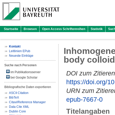
Startseite
Browsen
Open Access Schriftenreihen
Statistik
Suc
Kontakt
Inhomogeneo
Leitlinien EPub
Neueste Einträge
body colloid
Suche nach Personen
DOI zum Zitieren
im Publikationsserver
bei Google Scholar
https://doi.org
Bibliografische Daten exportieren
URN zum Zitiere
ASCII Citation
BibTeX
epub-7667-0
Citavi/Reference Manager
Data Cite XML
Titelangaben
Dublin Core