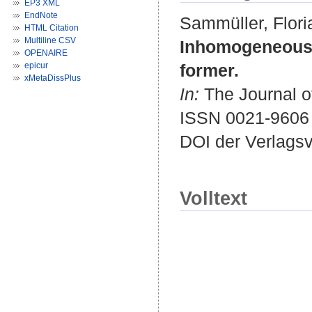
EP3 XML
EndNote
Sammüller, Flori
HTML Citation
Multiline CSV
Inhomogeneous s
OPENAIRE
epicur
former.
xMetaDissPlus
In:
The Journal of
ISSN 0021-9606
DOI der Verlags
Volltext